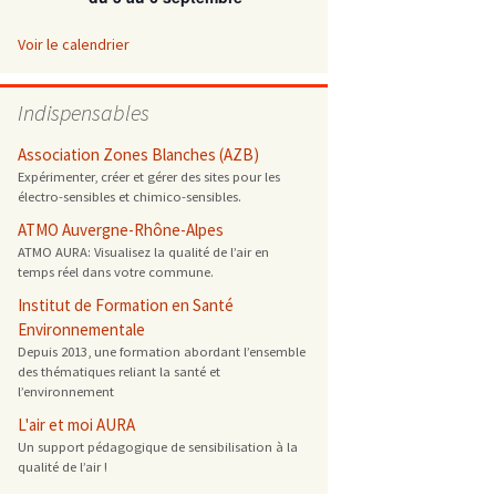
 ONG
Voir le calendrier
 de cuisson
Indispensables
 reprotoxique
Association Zones Blanches (AZB)
Expérimenter, créer et gérer des sites pour les
électro-sensibles et chimico-sensibles.
s
ATMO Auvergne-Rhône-Alpes
ATMO AURA: Visualisez la qualité de l’air en
es
temps réel dans votre commune.
 énergétique
Institut de Formation en Santé
Environnementale
Depuis 2013, une formation abordant l’ensemble
des thématiques reliant la santé et
l’environnement
L'air et moi AURA
Un support pédagogique de sensibilisation à la
qualité de l’air !