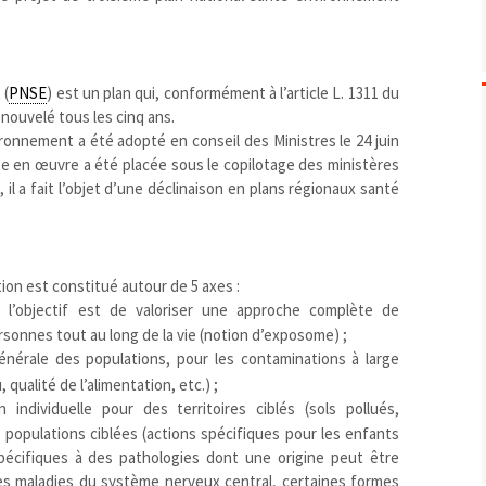
Biodiversité
emballages
positionnement citoyen /
Bruit
gaspillage alimentaire
Risques majeurs
Changements climatiques
modes de conservation et
 (
PNSE
) est un plan qui, conformément à l’article L. 1311 du
Contamination infectieuse
enouvelé tous les cinq ans.
ronnement a été adopté en conseil des Ministres le 24 juin
Contaminations chimiques
cancérigène / mutagène /
se en œuvre a été placée sous le copilotage des ministères
Déchets
métaux lourds et autres
économie circulaire
 il a fait l’objet d’une déclinaison en plans régionaux santé
Décisions politiques et juridiques
perturbateurs endocrinien
recyclage
européenne
Eau
PFAS
traitements
internationale
mers et océans
Énergies
nationale
superficielles et souterrain
fossiles
tion est constitué autour de 5 axes :
Environnement numérique
renouvelables / transition
’objectif est de valoriser une approche complète de
Études scientifiques
épidémiologique
sonnes tout au long de la vie (notion d’exposome) ;
Jurisprudence
rapport économique
nérale des populations, pour les contaminations à large
Logement
surveillance sanitaire
u, qualité de l’alimentation, etc.) ;
Modes de comportement
toxicologique
ndividuelle pour des territoires ciblés (sols pollués,
 populations ciblées (actions spécifiques pour les enfants
offre de soins
pécifiques à des pathologies dont une origine peut être
Petite enfance
des maladies du système nerveux central, certaines formes