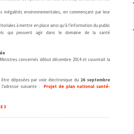
Pharmacovigilance, produits et
dispositifs de santé, vaccins
s inégalités environnementales, en commençant par leur
Population à risque
adolescents
Publications recommandées
exposition professionnelle
oriales à mettre en place ainsi qu’à l’information du public
Rayonnements
femmes enceintes / enfant
ionisants
nels qui peuvent agir dans le domaine de la santé
réglementaire
non ionisants, ondes
Personnes agées
électromagnétiques (THT,
mobile, WIFI, Linky, …)
Santé publique
gée
Sols
 Ministres concernés début décembre 2014 et couvrirait la
Sommeil
Technologies
écrans / jeux vidéos
Tourisme
environnement industriel
 être déposées par voie électronique du
26 septembre
à l’adresse suivante :
Projet de plan national santé-
Transports
nanotechnologies
Vie sociale
SE 3