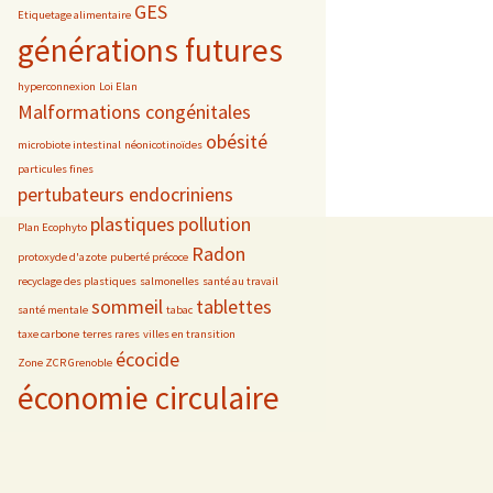
GES
Etiquetage alimentaire
générations futures
hyperconnexion
Loi Elan
Malformations congénitales
obésité
microbiote intestinal
néonicotinoïdes
particules fines
pertubateurs endocriniens
plastiques
pollution
Plan Ecophyto
Radon
protoxyde d'azote
puberté précoce
recyclage des plastiques
salmonelles
santé au travail
sommeil
tablettes
santé mentale
tabac
taxe carbone
terres rares
villes en transition
écocide
Zone ZCR Grenoble
économie circulaire