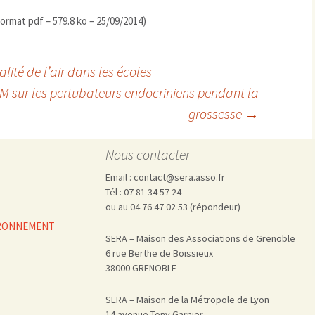
ormat pdf – 579.8 ko – 25/09/2014)
ité de l’air dans les écoles
sur les pertubateurs endocriniens pendant la
grossesse
→
Nous contacter
Email : contact@sera.asso.fr
Tél : 07 81 34 57 24
ou au 04 76 47 02 53 (répondeur)
VIRONNEMENT
SERA – Maison des Associations de Grenoble
6 rue Berthe de Boissieux
38000 GRENOBLE
SERA – Maison de la Métropole de Lyon
14 avenue Tony Garnier