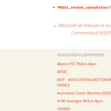
PNSE3_version_consultation
(f
Navigation
←
Nécessité de mesurer la qual
Communiqué INSERM 
des
Associations partenaires
articles
Alliance PEC Rhône-Alpes
ARTAC
ASEF – ASSOCIATION SANTÉ EN
FRANCE
Association Zones Blanches (AZB)
ATMO Auvergne-Rhône-Alpes
CRIIRAD