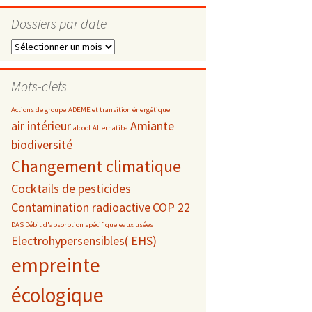
Dossiers par date
Dossiers
par
s
date
Mots-clefs
 téléphonie
Actions de groupe
ADEME et transition énergétique
air intérieur
Amiante
alcool
Alternatiba
biodiversité
Changement climatique
Cocktails de pesticides
Contamination radioactive
COP 22
DAS Débit d'absorption spécifique
eaux usées
Electrohypersensibles( EHS)
empreinte
écologique