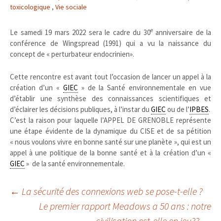
toxicologique
,
Vie sociale
e
Le samedi 19 mars 2022 sera le cadre du 30
anniversaire de la
conférence de Wingspread (1991) qui a vu la naissance du
concept de « perturbateur endocrinien».
Cette rencontre est avant tout l’occasion de lancer un appel à la
création d’un «
GIEC
» de la Santé environnementale en vue
d’établir une synthèse des connaissances scientifiques et
d’éclairer les décisions publiques, à l’instar du
GIEC
ou de l’
IPBES
.
C’est la raison pour laquelle l’APPEL DE GRENOBLE représente
une étape évidente de la dynamique du CISE et de sa pétition
« nous voulons vivre en bonne santé sur une planète », qui est un
appel à une politique de la bonne santé et à la création d’un «
GIEC
» de la santé environnementale.
Navigation
←
La sécurité des connexions web se pose-t-elle ?
Le premier rapport Meadows a 50 ans : notre
civilisation est-elle en jeu??
→