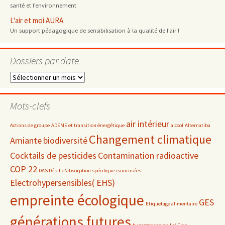
santé et l’environnement
L'air et moi AURA
Un support pédagogique de sensibilisation à la qualité de l’air !
Dossiers par date
Dossiers
par
date
Mots-clefs
air intérieur
Actions de groupe
ADEME et transition énergétique
alcool
Alternatiba
Changement climatique
Amiante
biodiversité
Cocktails de pesticides
Contamination radioactive
COP 22
DAS Débit d'absorption spécifique
eaux usées
Electrohypersensibles( EHS)
empreinte écologique
GES
Etiquetage alimentaire
générations futures