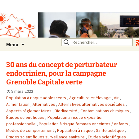
Association SERA Santé
Environnement Auvergne
Rhône Alpes
Un environnement sain pour
la santé de tous
Aller
Rechercher :
Menu
au
contenu
30 ans du concept de perturbateur
endocrinien, pour la campagne
Grenoble Capitale verte
9 mars 2022
Population à risque adolescents
,
Agriculture et élevage
,
Air
,
Alimentation
,
Alternatives
,
Alternatives alternatives sociétales
,
Aspects réglementaires
,
Biodiversité
,
Contaminations chimiques
,
Études scientifiques
,
Population à risque exposition
professionnelle
,
Population à risque femmes enceintes / enfants
,
Modes de comportement
,
Population à risque
,
Santé publique
,
Études scientifiques surveillance sanitaire
,
Études scientifiques