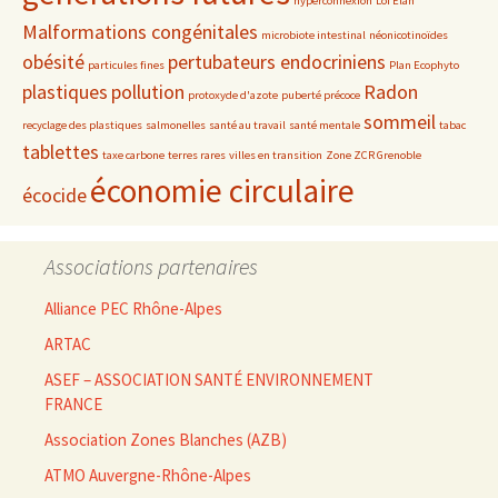
hyperconnexion
Loi Elan
Malformations congénitales
microbiote intestinal
néonicotinoïdes
obésité
pertubateurs endocriniens
particules fines
Plan Ecophyto
plastiques
pollution
Radon
protoxyde d'azote
puberté précoce
sommeil
recyclage des plastiques
salmonelles
santé au travail
santé mentale
tabac
tablettes
taxe carbone
terres rares
villes en transition
Zone ZCR Grenoble
économie circulaire
écocide
Associations partenaires
Alliance PEC Rhône-Alpes
ARTAC
ASEF – ASSOCIATION SANTÉ ENVIRONNEMENT
FRANCE
Association Zones Blanches (AZB)
ATMO Auvergne-Rhône-Alpes