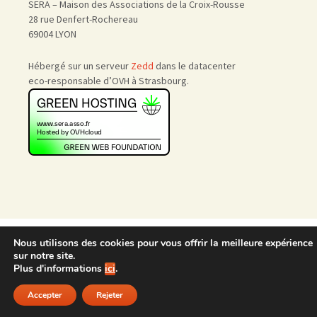
SERA – Maison des Associations de la Croix-Rousse
28 rue Denfert-Rochereau
69004 LYON
Hébergé sur un serveur
Zedd
dans le datacenter
eco-responsable d’OVH à Strasbourg.
Accueil
|
Nous rejoindre
|
Nous utilisons des cookies pour vous offrir la meilleure expérience
Admin
sur notre site.
Plus d'informations
ici
.
Accepter
Rejeter