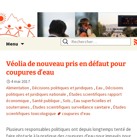
Association SERA Santé
Environnement Auvergne
Rhône Alpes
Un environnement sain pour
la santé de tous
Aller
Rechercher :
Menu
au
contenu
Véolia de nouveau pris en défaut pour
coupures d’eau
4 mai 2017
Alimentation
,
Décisions politiques et juridiques
,
Eau
,
Décisions
politiques et juridiques nationale
,
Études scientifiques rapport
économique
,
Santé publique
,
Sols
,
Eau superficielles et
souterraines
,
Études scientifiques surveillance sanitaire
,
Études
scientifiques toxicologique
coupures d'eau
Plusieurs responsables politiques ont depuis longtemps tenté de
faire obstacle à la pratique des coupures d’eau pour impayés pour