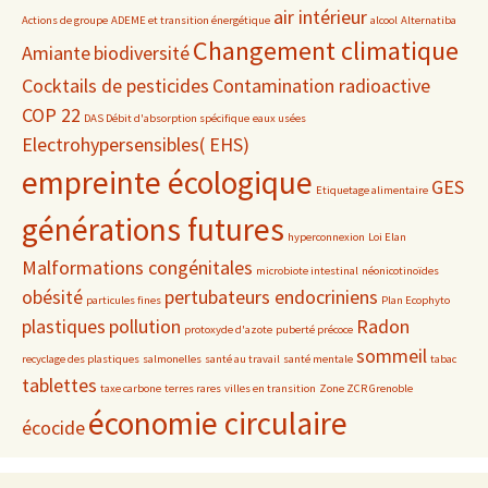
air intérieur
Actions de groupe
ADEME et transition énergétique
alcool
Alternatiba
Changement climatique
Amiante
biodiversité
Cocktails de pesticides
Contamination radioactive
COP 22
DAS Débit d'absorption spécifique
eaux usées
Electrohypersensibles( EHS)
empreinte écologique
GES
Etiquetage alimentaire
générations futures
hyperconnexion
Loi Elan
Malformations congénitales
microbiote intestinal
néonicotinoïdes
obésité
pertubateurs endocriniens
particules fines
Plan Ecophyto
plastiques
pollution
Radon
protoxyde d'azote
puberté précoce
sommeil
recyclage des plastiques
salmonelles
santé au travail
santé mentale
tabac
tablettes
taxe carbone
terres rares
villes en transition
Zone ZCR Grenoble
économie circulaire
écocide