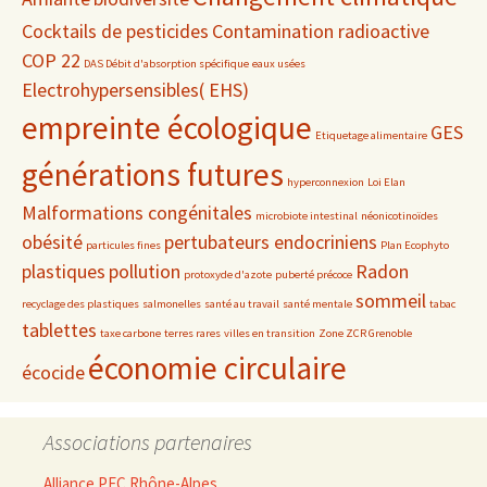
Cocktails de pesticides
Contamination radioactive
COP 22
DAS Débit d'absorption spécifique
eaux usées
Electrohypersensibles( EHS)
empreinte écologique
GES
Etiquetage alimentaire
générations futures
hyperconnexion
Loi Elan
Malformations congénitales
microbiote intestinal
néonicotinoïdes
obésité
pertubateurs endocriniens
particules fines
Plan Ecophyto
plastiques
pollution
Radon
protoxyde d'azote
puberté précoce
sommeil
recyclage des plastiques
salmonelles
santé au travail
santé mentale
tabac
tablettes
taxe carbone
terres rares
villes en transition
Zone ZCR Grenoble
économie circulaire
écocide
Associations partenaires
Alliance PEC Rhône-Alpes