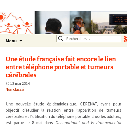
Association SERA Santé
Environnement Auvergne
Rhône Alpes
Un environnement sain pour
la santé de tous
Aller
Rechercher :
Menu
au
contenu
Une étude française fait encore le lien
entre téléphone portable et tumeurs
cérébrales
12 mai 2014
Non classé
Une nouvelle étude épidémiologique, CERENAT, ayant pour
objectif d’étudier la relation entre l’apparition de tumeurs
cérébrales et l’utilisation du téléphone portable chez les adultes,
est parue le 8 mai dans
Occupational and Environnemental