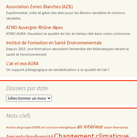
Association Zones Blanches (AZB)
Expérimenter, créer et gérer des sites pour les électro-sensibles et chimico-
sensibles.
ATMO Auvergne-Rhône-Alpes
ATMO AURA: Visualisez la qualité de l’air en temps réel dans votre commune.
Institut de Formation en Santé Environnementale
Depuis 2013, une formation abordant l’ensemble des thématiques reliant la
santé et l’environnement
L'air et moi AURA
Un support pédagogique de sensibilisation à la qualité de l’air !
Dossiers par date
Dossiers
par
date
Mots-clefs
air intérieur
Actions de groupe
ADEME et transition énergétique
alcool
Alternatiba
Changement climatique
Amiante
biodiversité