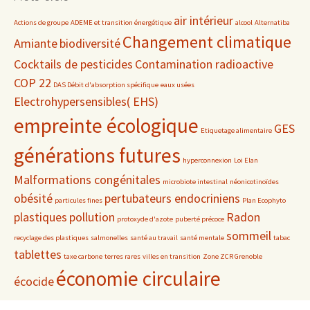
air intérieur
Actions de groupe
ADEME et transition énergétique
alcool
Alternatiba
Changement climatique
Amiante
biodiversité
Cocktails de pesticides
Contamination radioactive
COP 22
DAS Débit d'absorption spécifique
eaux usées
Electrohypersensibles( EHS)
empreinte écologique
GES
Etiquetage alimentaire
générations futures
hyperconnexion
Loi Elan
Malformations congénitales
microbiote intestinal
néonicotinoïdes
obésité
pertubateurs endocriniens
particules fines
Plan Ecophyto
plastiques
pollution
Radon
protoxyde d'azote
puberté précoce
sommeil
recyclage des plastiques
salmonelles
santé au travail
santé mentale
tabac
tablettes
taxe carbone
terres rares
villes en transition
Zone ZCR Grenoble
économie circulaire
écocide