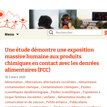
Association SERA Santé
Environnement Auvergne
Rhône Alpes
Un environnement sain pour
la santé de tous
Aller
Rechercher :
Menu
au
contenu
Une étude démontre une exposition
massive humaine aux produits
chimiques en contact avec les denrées
alimentaires (FCC)
2 mars 2025
Alimentation
,
Alternatives alternatives sociétales
,
Alimentation
contamination chimique
,
Contaminations chimiques
,
Études
scientifiques épidémiologique
,
Études scientifiques
,
Population à
risque femmes enceintes / enfants
,
Alimentation modes de
conservation et de cuisson
,
Petite enfance
,
Publications