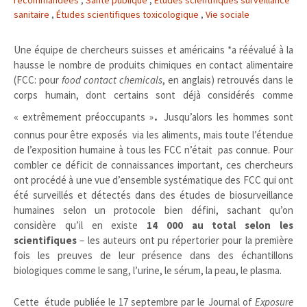
recommandées
,
Santé publique
,
Études scientifiques surveillance
sanitaire
,
Études scientifiques toxicologique
,
Vie sociale
Une équipe de chercheurs suisses et américains *a réévalué à la
hausse le nombre de produits chimiques en contact alimentaire
(FCC: pour
food contact chemicals
, en anglais) retrouvés dans le
corps humain, dont certains sont déjà considérés comme
.
« extrêmement préoccupants »
Jusqu’alors les hommes sont
connus pour être exposés via les aliments, mais toute l’étendue
de l’exposition humaine à tous les FCC n’était pas connue. Pour
combler ce déficit de connaissances important, ces chercheurs
ont procédé à une vue d’ensemble systématique des FCC qui ont
été surveillés et détectés dans des études de biosurveillance
humaines selon un protocole bien défini, sachant qu’on
considère qu’il en existe
14 000 au total selon les
scientifiques
– les auteurs ont pu répertorier pour la première
fois les preuves de leur présence dans des échantillons
biologiques comme le sang, l’urine, le sérum, la peau, le plasma.
Cette étude publiée le 17 septembre par le Journal of
Exposure