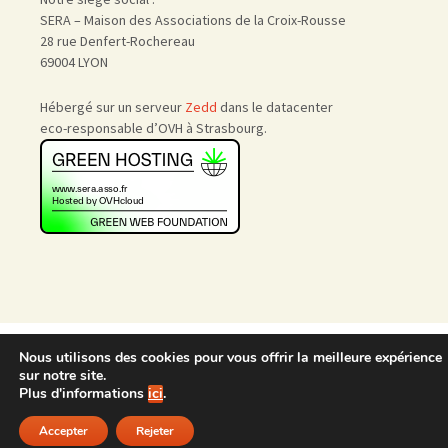
SERA – Maison des Associations de la Croix-Rousse
28 rue Denfert-Rochereau
69004 LYON
Hébergé sur un serveur
Zedd
dans le datacenter
eco-responsable d’OVH à Strasbourg.
Accueil
|
Nous rejoindre
|
Nous utilisons des cookies pour vous offrir la meilleure expérience
Admin
sur notre site.
Plus d'informations
ici
.
Accepter
Rejeter