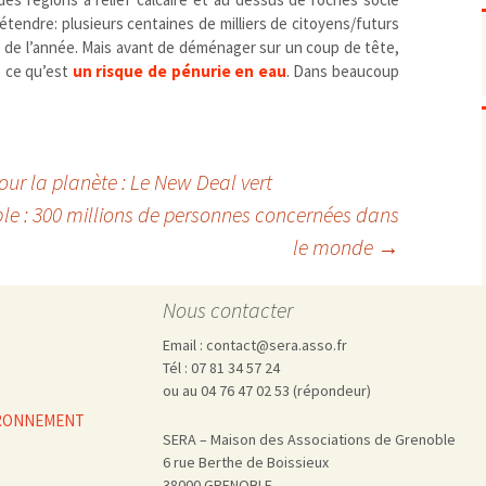
Pharmacovigilance, produits et
dispositifs de santé, vaccins
tendre: plusieurs centaines de milliers de citoyens/futurs
 de l’année. Mais avant de déménager sur un coup de tête,
Population à risque
adolescents
e ce qu’est
un risque de pénurie en eau
. Dans beaucoup
Publications recommandées
exposition professionnelle
Rayonnements
femmes enceintes / enfant
ionisants
réglementaire
non ionisants, ondes
Personnes agées
électromagnétiques (THT,
mobile, WIFI, Linky, …)
Santé publique
our la planète : Le New Deal vert
Sols
le : 300 millions de personnes concernées dans
Sommeil
le monde
→
Technologies
écrans / jeux vidéos
Tourisme
environnement industriel
Nous contacter
Transports
nanotechnologies
Vie sociale
Email : contact@sera.asso.fr
Tél : 07 81 34 57 24
ou au 04 76 47 02 53 (répondeur)
VIRONNEMENT
SERA – Maison des Associations de Grenoble
6 rue Berthe de Boissieux
38000 GRENOBLE