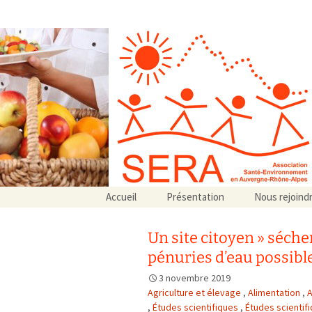
Association SERA Santé Envir
Un environnement sain pour la santé de tous
Aller
Accueil
Présentation
Nous rejoind
au
Qui sommes-nous ?
contenu
Associations partenaires
Un site citoyen » séche
Associations adhérentes
pénuries d’eau possible
3 novembre 2019
Agriculture et élevage
,
Alimentation
,
A
,
Études scientifiques
,
Études scienti