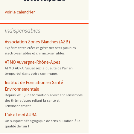
 ONG
Voir le calendrier
 de cuisson
Indispensables
 reprotoxique
Association Zones Blanches (AZB)
Expérimenter, créer et gérer des sites pour les
électro-sensibles et chimico-sensibles.
s
ATMO Auvergne-Rhône-Alpes
ATMO AURA: Visualisez la qualité de l’air en
es
temps réel dans votre commune.
 énergétique
Institut de Formation en Santé
Environnementale
Depuis 2013, une formation abordant l’ensemble
des thématiques reliant la santé et
l’environnement
L'air et moi AURA
Un support pédagogique de sensibilisation à la
qualité de l’air !