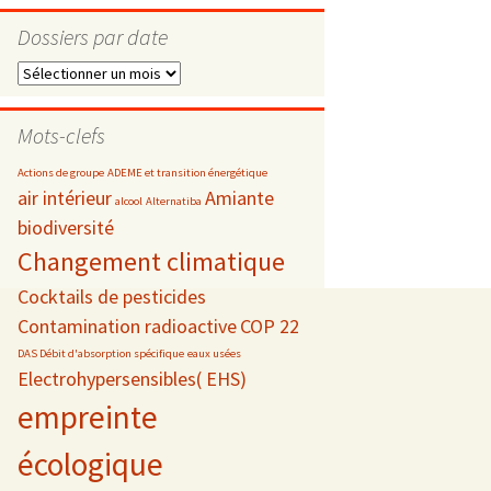
Dossiers par date
Dossiers
par
s
date
Mots-clefs
 téléphonie
Actions de groupe
ADEME et transition énergétique
air intérieur
Amiante
alcool
Alternatiba
biodiversité
Changement climatique
Cocktails de pesticides
Contamination radioactive
COP 22
DAS Débit d'absorption spécifique
eaux usées
Electrohypersensibles( EHS)
empreinte
écologique