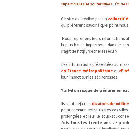
superficielles et souterraines
,
Études s
Ce site est réalisé par un
collectif 
qui préfèrent savoir à quel point nous 
Nous reprenons leurs informations a
la plus haute importance dans le co
s’agit de http://secheresses.fr/
Les informations présentées sont as
en France métropolitaine
et
d’in
leur impact sur les sécheresses.
Y a t-il un risque de pénurie en e
Ils sont déjà des
dizaines de millie
point commun entre toutes ces villes 
prolongées et leur le sous-sol conse
fois tous les trente ans se prod
partie des communes localisées sur d