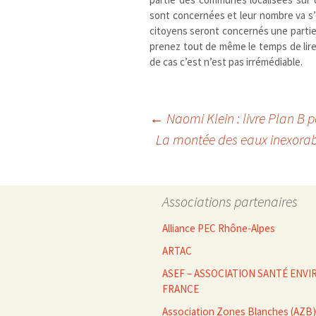
sont concernées et leur nombre va s’é
citoyens seront concernés une partie
prenez tout de même le temps de lir
de cas c’est n’est pas irrémédiable.
Navigation
←
Naomi Klein : livre Plan B p
La montée des eaux inexorab
des
Associations partenaires
articles
Alliance PEC Rhône-Alpes
ARTAC
ASEF – ASSOCIATION SANTÉ EN
FRANCE
Association Zones Blanches (AZB)