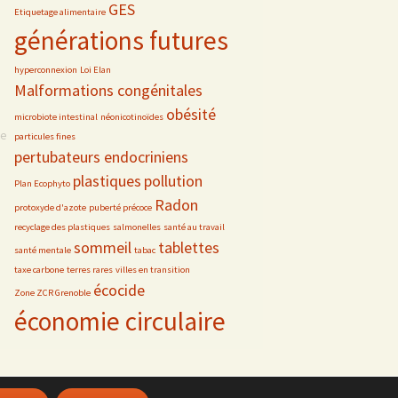
GES
Etiquetage alimentaire
générations futures
hyperconnexion
Loi Elan
Malformations congénitales
obésité
microbiote intestinal
néonicotinoïdes
se
particules fines
pertubateurs endocriniens
plastiques
pollution
Plan Ecophyto
Radon
protoxyde d'azote
puberté précoce
recyclage des plastiques
salmonelles
santé au travail
sommeil
tablettes
santé mentale
tabac
taxe carbone
terres rares
villes en transition
écocide
Zone ZCR Grenoble
économie circulaire