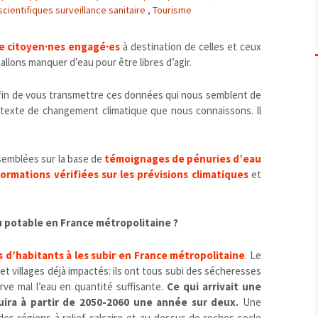
cientifiques surveillance sanitaire
,
Tourisme
Biodiversité
emballages
positionnement citoyen /
Bruit
gaspillage alimentaire
Risques majeurs
de citoyen·nes engagé·es
à destination de celles et ceux
Changements climatiques
modes de conservation et
allons manquer d’eau pour être libres d’agir.
Contamination infectieuse
Contaminations chimiques
cancérigène / mutagène /
fin de vous transmettre ces données qui nous semblent de
ntexte de changement climatique que nous connaissons. ll
Déchets
métaux lourds et autres
économie circulaire
Décisions politiques et juridiques
perturbateurs endocrinien
recyclage
européenne
Eau
PFAS
traitements
internationale
mers et océans
semblées sur la base de
témoignages de pénuries d’eau
Énergies
nationale
superficielles et souterrain
fossiles
formations vérifiées sur les prévisions climatiques
et
Environnement numérique
renouvelables / transition
Études scientifiques
épidémiologique
au potable en France métropolitaine ?
Jurisprudence
rapport économique
Logement
surveillance sanitaire
rs d’habitants à les subir en France métropolitaine
. Le
Modes de comportement
toxicologique
et villages déjà impactés: ils ont tous subi des sécheresses
offre de soins
rve mal l’eau en quantité suffisante.
Ce qui arrivait une
uira à partir de 2050-2060 une année sur deux.
Une
Petite enfance
es régions à relief calcaire et au dessus de roches socle