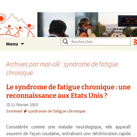
Association SERA Santé
Environnement Auvergne
Rhône Alpes
Un environnement sain pour
la santé de tous
Aller
Rechercher :
Menu
au
contenu
Archives par mot-clé : syndrome de fatigue
chronique
Le syndrome de fatigue chronique : une
reconnaissance aux Etats Unis ?
11 février 2015
Sommeil
syndrome de fatigue chronique
Considérée comme une maladie neurologique, elle apparaît
souvent de façon soudaine, entraînant une détérioration rapide