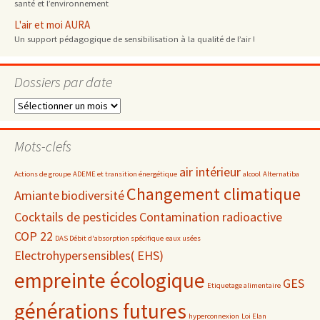
santé et l’environnement
L'air et moi AURA
Un support pédagogique de sensibilisation à la qualité de l’air !
Dossiers par date
Dossiers
par
date
Mots-clefs
air intérieur
Actions de groupe
ADEME et transition énergétique
alcool
Alternatiba
Changement climatique
Amiante
biodiversité
Cocktails de pesticides
Contamination radioactive
COP 22
DAS Débit d'absorption spécifique
eaux usées
Electrohypersensibles( EHS)
empreinte écologique
GES
Etiquetage alimentaire
générations futures
hyperconnexion
Loi Elan