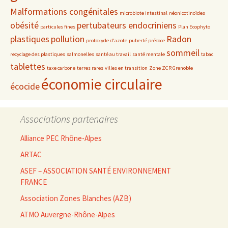
Malformations congénitales
microbiote intestinal
néonicotinoïdes
obésité
pertubateurs endocriniens
particules fines
Plan Ecophyto
plastiques
pollution
Radon
protoxyde d'azote
puberté précoce
sommeil
recyclage des plastiques
salmonelles
santé au travail
santé mentale
tabac
tablettes
taxe carbone
terres rares
villes en transition
Zone ZCR Grenoble
économie circulaire
écocide
Associations partenaires
Alliance PEC Rhône-Alpes
ARTAC
ASEF – ASSOCIATION SANTÉ ENVIRONNEMENT
FRANCE
Association Zones Blanches (AZB)
ATMO Auvergne-Rhône-Alpes