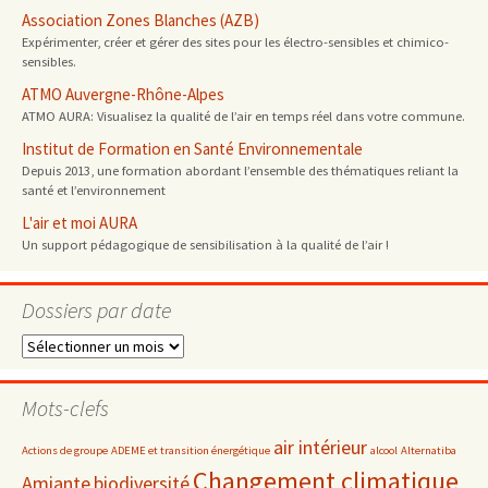
Association Zones Blanches (AZB)
Expérimenter, créer et gérer des sites pour les électro-sensibles et chimico-
sensibles.
ATMO Auvergne-Rhône-Alpes
ATMO AURA: Visualisez la qualité de l’air en temps réel dans votre commune.
Institut de Formation en Santé Environnementale
Depuis 2013, une formation abordant l’ensemble des thématiques reliant la
santé et l’environnement
L'air et moi AURA
Un support pédagogique de sensibilisation à la qualité de l’air !
Dossiers par date
Dossiers
par
date
Mots-clefs
air intérieur
Actions de groupe
ADEME et transition énergétique
alcool
Alternatiba
Changement climatique
Amiante
biodiversité