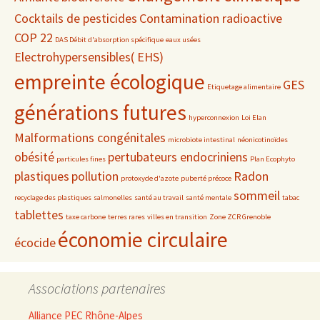
Cocktails de pesticides
Contamination radioactive
COP 22
DAS Débit d'absorption spécifique
eaux usées
Electrohypersensibles( EHS)
empreinte écologique
GES
Etiquetage alimentaire
générations futures
hyperconnexion
Loi Elan
Malformations congénitales
microbiote intestinal
néonicotinoïdes
obésité
pertubateurs endocriniens
particules fines
Plan Ecophyto
plastiques
pollution
Radon
protoxyde d'azote
puberté précoce
sommeil
recyclage des plastiques
salmonelles
santé au travail
santé mentale
tabac
tablettes
taxe carbone
terres rares
villes en transition
Zone ZCR Grenoble
économie circulaire
écocide
Associations partenaires
Alliance PEC Rhône-Alpes