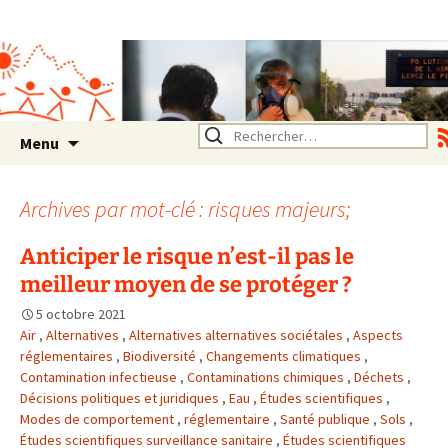
Association SERA Santé
Environnement Auvergne
Rhône Alpes
Un environnement sain pour
la santé de tous
Aller
Rechercher :
Menu
au
contenu
Archives par mot-clé : risques majeurs;
Anticiper le risque n’est-il pas le
meilleur moyen de se protéger ?
5 octobre 2021
Air
,
Alternatives
,
Alternatives alternatives sociétales
,
Aspects
réglementaires
,
Biodiversité
,
Changements climatiques
,
Contamination infectieuse
,
Contaminations chimiques
,
Déchets
,
Décisions politiques et juridiques
,
Eau
,
Études scientifiques
,
Modes de comportement
,
réglementaire
,
Santé publique
,
Sols
,
Études scientifiques surveillance sanitaire
,
Études scientifiques