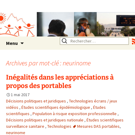
Association SERA Santé
Environnement Auvergne
Rhône Alpes
Un environnement sain pour
la santé de tous
Aller
Rechercher :
Menu
au
contenu
Archives par mot-clé : neurinome
Inégalités dans les appréciations à
propos des portables
1 mai 2017
Décisions politiques et juridiques
,
Technologies écrans / jeux
vidéos
,
Études scientifiques épidémiologique
,
Études
scientifiques
,
Population à risque exposition professionnelle
,
Décisions politiques et juridiques nationale
,
Études scientifiques
surveillance sanitaire
,
Technologies
Mesures DAS portables
,
neurinome