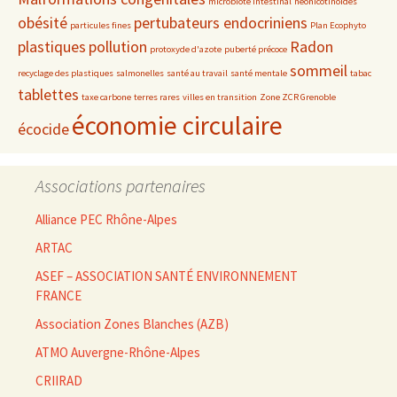
microbiote intestinal
néonicotinoïdes
obésité
pertubateurs endocriniens
particules fines
Plan Ecophyto
plastiques
pollution
Radon
protoxyde d'azote
puberté précoce
sommeil
recyclage des plastiques
salmonelles
santé au travail
santé mentale
tabac
tablettes
taxe carbone
terres rares
villes en transition
Zone ZCR Grenoble
économie circulaire
écocide
Associations partenaires
Alliance PEC Rhône-Alpes
ARTAC
ASEF – ASSOCIATION SANTÉ ENVIRONNEMENT
FRANCE
Association Zones Blanches (AZB)
ATMO Auvergne-Rhône-Alpes
CRIIRAD