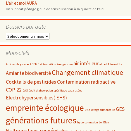
L'air et moi AURA
Un support pédagogique de sensibilisation à la qualité de l’air !
Dossiers par date
Dossiers
par
date
Mots-clefs
air intérieur
Actions de groupe
ADEME et transition énergétique
alcool
Alternatiba
Changement climatique
Amiante
biodiversité
Cocktails de pesticides
Contamination radioactive
COP 22
DAS Débit d'absorption spécifique
eaux usées
Electrohypersensibles( EHS)
empreinte écologique
GES
Etiquetage alimentaire
générations futures
hyperconnexion
Loi Elan
Malformations congénitales