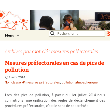
Association SERA Santé
Environnement Auvergne
Rhône Alpes
Un environnement sain pour
la santé de tous
Aller
Rechercher :
Menu
au
contenu
Archives par mot-clé : mesures préfectorales
Mesures préfectorales en cas de pics de
pollution
1 avril 2014
Non classé
mesures préfectorales
,
pollution atmosphérique
Lors des pics de pollution, à partir du 1er juillet 2014 nous
connaîtrons une unification des règles de déclenchement des
procédures préfectorales, c’est le sens de cet arrêté :