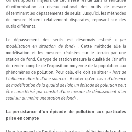
Un des apports majeurs de cet arrêté réside dans la tentative
d’uniformisation au niveau national des outils de mesure
déterminant les dépassements de seuils. Jusqu’ici, les méthodes
de mesure étaient relativement disparates, reposant sur des
outils différents.
Le dépassement des seuils est désormais estimé «
par
modélisation en situation de fond
« . Cette méthode allie la
modélisation et les mesures réalisées sur le terrain par une
station de fond. Ce type de station mesure la qualité de l’air afin
de rendre compte de l’exposition moyenne de la population aux
phénomènes de pollution. Pour cela, elle doit se situer «
hors de
l’influence directe d’une source
« . A noter qu’en cas «
d’absence
de modélisation de la qualité de l’air, un épisode de pollution peut
être caractérisé par constat d’une mesure de dépassement d’un
seuil sur au moins une station de fond
«
.
La persistance d’un épisode de pollution aux particules
prise en compte
Un autre apport de l’arrêté se situe dans la définition de la notion