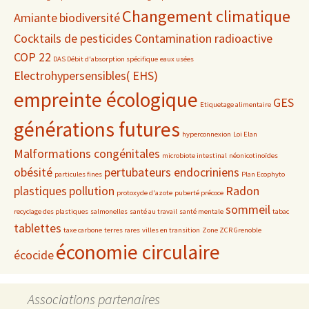
Changement climatique
Amiante
biodiversité
Cocktails de pesticides
Contamination radioactive
COP 22
DAS Débit d'absorption spécifique
eaux usées
Electrohypersensibles( EHS)
empreinte écologique
GES
Etiquetage alimentaire
générations futures
hyperconnexion
Loi Elan
Malformations congénitales
microbiote intestinal
néonicotinoïdes
obésité
pertubateurs endocriniens
particules fines
Plan Ecophyto
plastiques
pollution
Radon
protoxyde d'azote
puberté précoce
sommeil
recyclage des plastiques
salmonelles
santé au travail
santé mentale
tabac
tablettes
taxe carbone
terres rares
villes en transition
Zone ZCR Grenoble
économie circulaire
écocide
Associations partenaires