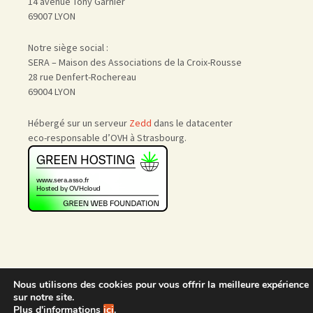
14 avenue Tony Garnier
69007 LYON
Notre siège social :
SERA – Maison des Associations de la Croix-Rousse
28 rue Denfert-Rochereau
69004 LYON
Hébergé sur un serveur
Zedd
dans le datacenter
eco-responsable d’OVH à Strasbourg.
Nous utilisons des cookies pour vous offrir la meilleure expérience
Accueil
|
Nous rejoindre
|
sur notre site.
Admin
Plus d'informations
ici
.