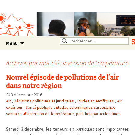
Association SERA Santé
Environnement Auvergne
Rhône Alpes
Un environnement sain pour
la santé de tous
Aller
Rechercher :
Menu
au
contenu
Archives par mot-clé : inversion de température
Nouvel épisode de pollutions de l’air
dans notre région
3 décembre 2016
Air
,
Décisions politiques et juridiques
,
Études scientifiques
,
Air
extérieur
,
Santé publique
,
Études scientifiques surveillance
sanitaire
inversion de température
,
pollution particules fines
Samedi 3 décembre, les teneurs en particules sont importantes