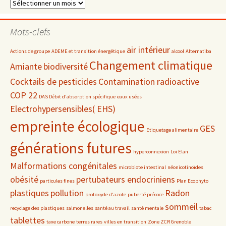
Dossiers
par
date
Mots-clefs
air intérieur
Actions de groupe
ADEME et transition énergétique
alcool
Alternatiba
Changement climatique
Amiante
biodiversité
Cocktails de pesticides
Contamination radioactive
COP 22
DAS Débit d'absorption spécifique
eaux usées
Electrohypersensibles( EHS)
empreinte écologique
GES
Etiquetage alimentaire
générations futures
hyperconnexion
Loi Elan
Malformations congénitales
microbiote intestinal
néonicotinoïdes
obésité
pertubateurs endocriniens
particules fines
Plan Ecophyto
plastiques
pollution
Radon
protoxyde d'azote
puberté précoce
sommeil
recyclage des plastiques
salmonelles
santé au travail
santé mentale
tabac
tablettes
taxe carbone
terres rares
villes en transition
Zone ZCR Grenoble