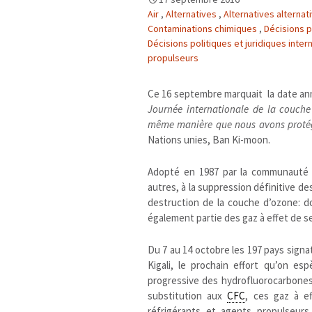
Air
,
Alternatives
,
Alternatives alternat
Contaminations chimiques
,
Décisions p
Décisions politiques et juridiques inter
propulseurs
Ce 16 septembre marquait la date anni
Journée internationale de la couche
même manière que nous avons protég
Nations unies, Ban Ki-moon.
Adopté en 1987 par la communauté i
autres, à la suppression définitive de
destruction de la couche d’ozone: d
également partie des gaz à effet de s
Du 7 au 14 octobre les 197 pays sign
Kigali, le prochain effort qu’on 
progressive des hydrofluorocarbones
substitution aux
CFC
, ces gaz à e
réfrigérants et agents propulseurs