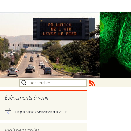
Rechercher :
Évènements à venir
Il n’y a pas d’évènements à venir.
Notice
utritionelle
Indispensables
ne