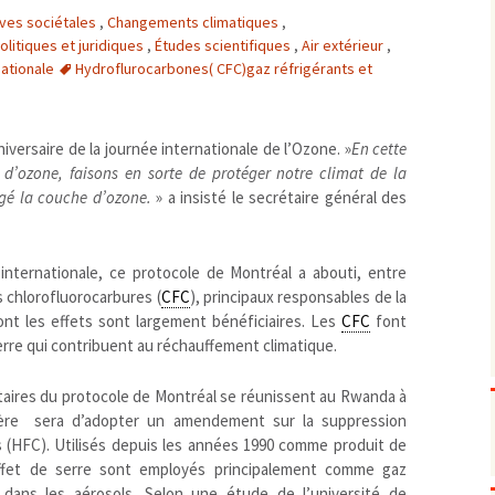
ives sociétales
,
Changements climatiques
,
Biodiversité
emballages
positionnement citoyen /
olitiques et juridiques
,
Études scientifiques
,
Air extérieur
,
Bruit
gaspillage alimentaire
Risques majeurs
nationale
Hydroflurocarbones( CFC)gaz réfrigérants et
Changements climatiques
modes de conservation et
Contamination infectieuse
Contaminations chimiques
cancérigène / mutagène /
versaire de la journée internationale de l’Ozone. »
En cette
 d’ozone, faisons en sorte de protéger notre climat de la
Déchets
métaux lourds et autres
économie circulaire
é la couche d’ozone.
» a insisté le secrétaire général des
Décisions politiques et juridiques
perturbateurs endocrinien
recyclage
européenne
Eau
PFAS
traitements
internationale
mers et océans
Énergies
nationale
superficielles et souterrain
fossiles
nternationale, ce protocole de Montréal a abouti, entre
Environnement numérique
renouvelables / transition
s chlorofluorocarbures (
CFC
), principaux responsables de la
ont les effets sont largement bénéficiaires. Les
CFC
font
Études scientifiques
épidémiologique
erre qui contribuent au réchauffement climatique.
Jurisprudence
rapport économique
Logement
surveillance sanitaire
ataires du protocole de Montréal se réunissent au Rwanda à
Modes de comportement
toxicologique
espère sera d’adopter un amendement sur la suppression
offre de soins
 (HFC). Utilisés depuis les années 1990 comme produit de
ffet de serre sont employés principalement comme gaz
Petite enfance
 dans les aérosols. Selon une étude de l’université de