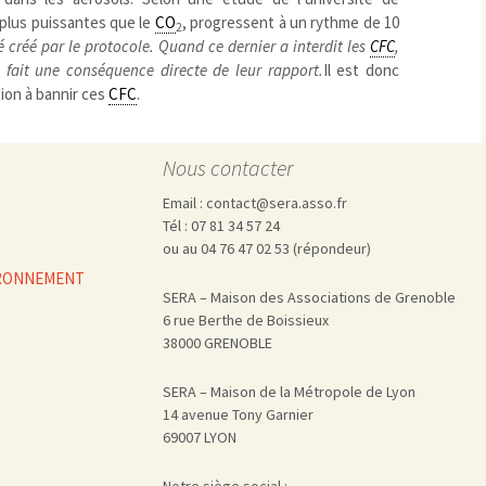
Pharmacovigilance, produits et
dispositifs de santé, vaccins
 plus puissantes que le
CO
, progressent à un rythme de 10
2
 créé par le protocole. Quand ce dernier a interdit les
CFC
,
Population à risque
adolescents
 fait une conséquence directe de leur rapport.
Il est donc
Publications recommandées
exposition professionnelle
ion à bannir ces
CFC
.
Rayonnements
femmes enceintes / enfant
ionisants
réglementaire
non ionisants, ondes
Personnes agées
électromagnétiques (THT,
Nous contacter
mobile, WIFI, Linky, …)
Santé publique
Sols
Email : contact@sera.asso.fr
Sommeil
Tél : 07 81 34 57 24
ou au 04 76 47 02 53 (répondeur)
Technologies
écrans / jeux vidéos
VIRONNEMENT
Tourisme
environnement industriel
SERA – Maison des Associations de Grenoble
Transports
nanotechnologies
6 rue Berthe de Boissieux
Vie sociale
38000 GRENOBLE
SERA – Maison de la Métropole de Lyon
14 avenue Tony Garnier
69007 LYON