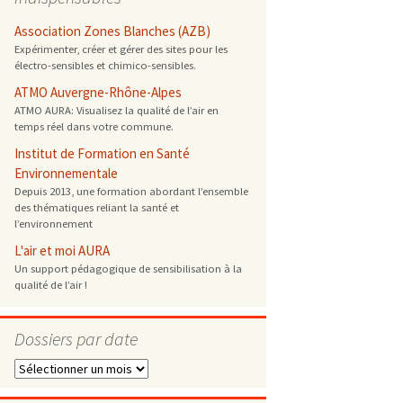
 ONG
Association Zones Blanches (AZB)
Expérimenter, créer et gérer des sites pour les
électro-sensibles et chimico-sensibles.
 de cuisson
ATMO Auvergne-Rhône-Alpes
ATMO AURA: Visualisez la qualité de l’air en
 reprotoxique
temps réel dans votre commune.
Institut de Formation en Santé
s
Environnementale
Depuis 2013, une formation abordant l’ensemble
des thématiques reliant la santé et
es
l’environnement
 énergétique
L'air et moi AURA
Un support pédagogique de sensibilisation à la
qualité de l’air !
Dossiers par date
Dossiers
par