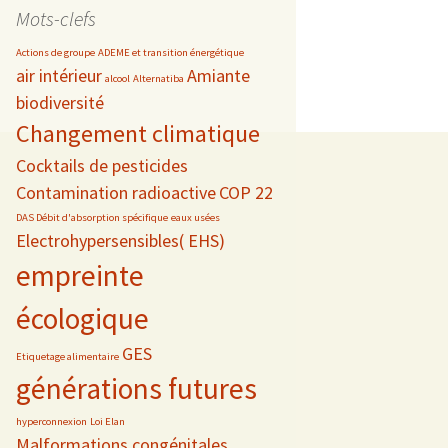
date
Mots-clefs
Actions de groupe
ADEME et transition énergétique
air intérieur
Amiante
alcool
Alternatiba
biodiversité
s
Changement climatique
 téléphonie
Cocktails de pesticides
Contamination radioactive
COP 22
DAS Débit d'absorption spécifique
eaux usées
Electrohypersensibles( EHS)
empreinte
écologique
GES
Etiquetage alimentaire
générations futures
hyperconnexion
Loi Elan
Malformations congénitales