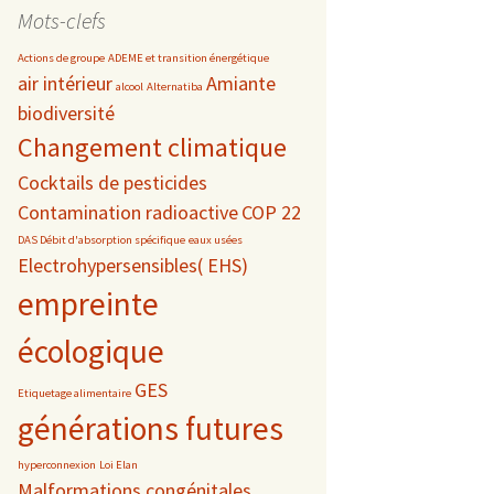
date
Mots-clefs
Actions de groupe
ADEME et transition énergétique
air intérieur
Amiante
alcool
Alternatiba
biodiversité
s
Changement climatique
 téléphonie
Cocktails de pesticides
Contamination radioactive
COP 22
DAS Débit d'absorption spécifique
eaux usées
Electrohypersensibles( EHS)
empreinte
écologique
GES
Etiquetage alimentaire
générations futures
hyperconnexion
Loi Elan
Malformations congénitales