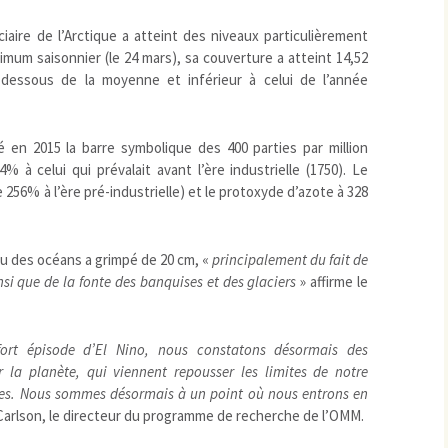
Pharmacovigilance, produits et
dispositifs de santé, vaccins
iaire de l’Arctique a atteint des niveaux particulièrement
Population à risque
adolescents
imum saisonnier (le 24 mars), sa couverture a atteint 14,52
Publications recommandées
exposition professionnelle
n-dessous de la moyenne et inférieur à celui de l’année
Rayonnements
femmes enceintes / enfant
ionisants
réglementaire
non ionisants, ondes
Personnes agées
électromagnétiques (THT,
 en 2015 la barre symbolique des 400 parties par million
mobile, WIFI, Linky, …)
Santé publique
 à celui qui prévalait avant l’ère industrielle (1750). Le
Sols
256% à l’ère pré-industrielle) et le protoxyde d’azote à 328
Sommeil
Technologies
écrans / jeux vidéos
eau des océans a grimpé de 20 cm, «
principalement du fait de
Tourisme
environnement industriel
si que de la fonte des banquises et des glaciers
» affirme le
Transports
nanotechnologies
Vie sociale
ort épisode d’El Nino, nous constatons désormais des
la planète, qui viennent repousser les limites de notre
es. Nous sommes désormais à un point où nous entrons en
 Carlson, le directeur du programme de recherche de l’OMM.