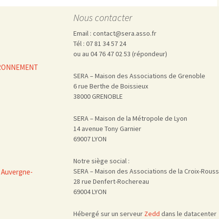
Nous contacter
Email : contact@sera.asso.fr
Tél : 07 81 34 57 24
ou au 04 76 47 02 53 (répondeur)
VIRONNEMENT
SERA – Maison des Associations de Grenoble
6 rue Berthe de Boissieux
38000 GRENOBLE
SERA – Maison de la Métropole de Lyon
14 avenue Tony Garnier
69007 LYON
Notre siège social :
SERA – Maison des Associations de la Croix-Rous
 Auvergne-
28 rue Denfert-Rochereau
69004 LYON
Hébergé sur un serveur
Zedd
dans le datacenter