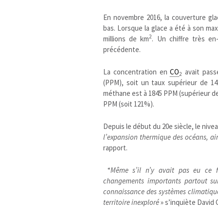
En novembre 2016, la couverture glac
bas. Lorsque la glace a été à son max
2
millions de km
. Un chiffre très e
précédente.
La concentration en
CO
avait passé
2
(PPM), soit un taux supérieur de 144%
méthane est à 1845 PPM (supérieur de 
PPM (soit 121%).
Depuis le début du 20e siècle, le niv
l’expansion thermique des océans, ain
rapport.
“
Même s’il n’y avait pas eu ce f
changements importants partout sur 
connaissance des systèmes climatiqu
territoire inexploré
» s’inquiète David