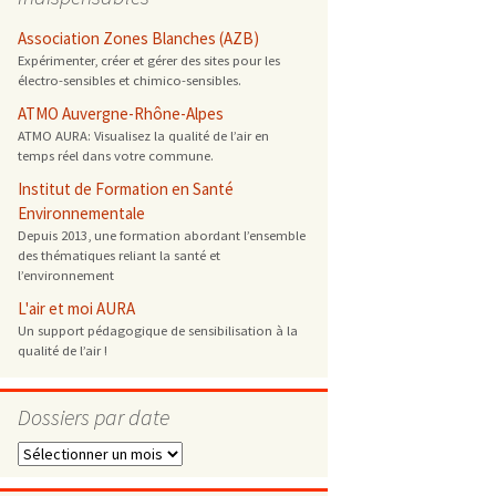
 ONG
Association Zones Blanches (AZB)
Expérimenter, créer et gérer des sites pour les
électro-sensibles et chimico-sensibles.
 de cuisson
ATMO Auvergne-Rhône-Alpes
ATMO AURA: Visualisez la qualité de l’air en
 reprotoxique
temps réel dans votre commune.
Institut de Formation en Santé
s
Environnementale
Depuis 2013, une formation abordant l’ensemble
des thématiques reliant la santé et
es
l’environnement
 énergétique
L'air et moi AURA
Un support pédagogique de sensibilisation à la
qualité de l’air !
Dossiers par date
Dossiers
par