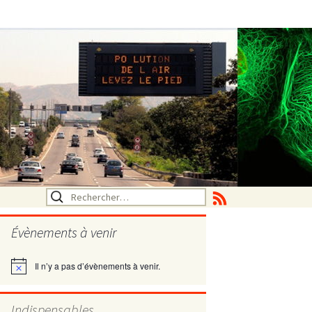
Rechercher :
Évènements à venir
Il n’y a pas d’évènements à venir.
Notice
utritionelle
Indispensables
ne