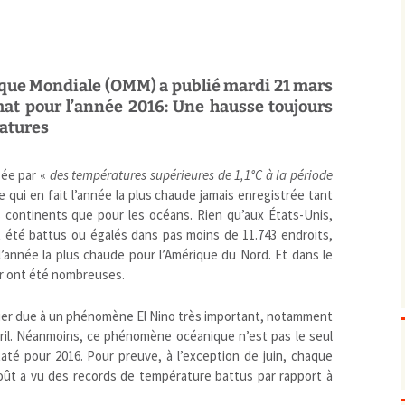
Biodiversité
emballages
positionnement citoyen /
Bruit
gaspillage alimentaire
Risques majeurs
Changements climatiques
modes de conservation et
que Mondiale (OMM) a publié mardi 21 mars
Contamination infectieuse
imat pour l’année 2016: Une hausse toujours
Contaminations chimiques
cancérigène / mutagène /
atures
Déchets
métaux lourds et autres
économie circulaire
Décisions politiques et juridiques
perturbateurs endocrinien
recyclage
européenne
sée par «
des températures supérieures de 1,1°C à la période
Eau
PFAS
traitements
internationale
mers et océans
 Ce qui en fait l’année la plus chaude jamais enregistrée tant
 continents que pour les océans. Rien qu’aux États-Unis,
Énergies
nationale
superficielles et souterrain
fossiles
 été battus ou égalés dans pas moins de 11.743 endroits,
Environnement numérique
renouvelables / transition
 l’année la plus chaude pour l’Amérique du Nord. Et dans le
Études scientifiques
épidémiologique
ur ont été nombreuses.
Jurisprudence
rapport économique
Logement
surveillance sanitaire
lier due à un phénomène El Nino très important, notamment
vril. Néanmoins, ce phénomène océanique n’est pas le seul
Modes de comportement
toxicologique
té pour 2016. Pour preuve, à l’exception de juin, chaque
offre de soins
août a vu des records de température battus par rapport à
Petite enfance