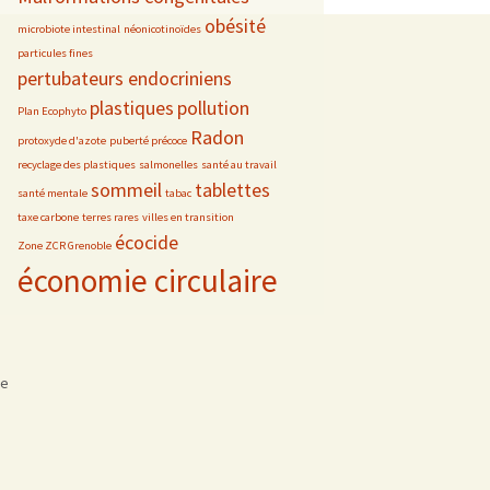
obésité
microbiote intestinal
néonicotinoïdes
particules fines
pertubateurs endocriniens
plastiques
pollution
Plan Ecophyto
Radon
protoxyde d'azote
puberté précoce
recyclage des plastiques
salmonelles
santé au travail
sommeil
tablettes
santé mentale
tabac
taxe carbone
terres rares
villes en transition
écocide
Zone ZCR Grenoble
économie circulaire
se