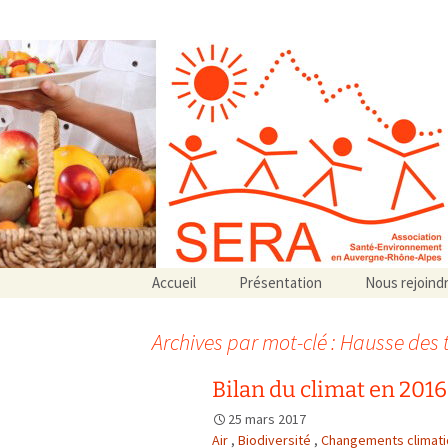
Association SERA Santé Envir
Un environnement sain pour la santé de tous
Aller
Accueil
Présentation
Nous rejoind
au
Qui sommes-nous ?
contenu
Associations partenaires
Archives par mot-clé : Hausse des
Associations adhérentes
Bilan du climat en 2016
25 mars 2017
Air
,
Biodiversité
,
Changements climat