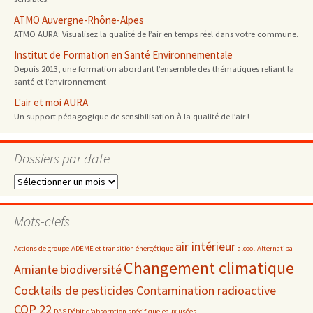
ATMO Auvergne-Rhône-Alpes
ATMO AURA: Visualisez la qualité de l’air en temps réel dans votre commune.
Institut de Formation en Santé Environnementale
Depuis 2013, une formation abordant l’ensemble des thématiques reliant la
santé et l’environnement
L'air et moi AURA
Un support pédagogique de sensibilisation à la qualité de l’air !
Dossiers par date
Dossiers
par
date
Mots-clefs
air intérieur
Actions de groupe
ADEME et transition énergétique
alcool
Alternatiba
Changement climatique
Amiante
biodiversité
Cocktails de pesticides
Contamination radioactive
COP 22
DAS Débit d'absorption spécifique
eaux usées