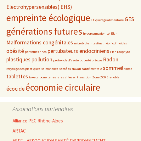
Electrohypersensibles( EHS)
empreinte écologique
GES
Etiquetage alimentaire
générations futures
hyperconnexion
Loi Elan
Malformations congénitales
microbiote intestinal
néonicotinoïdes
obésité
pertubateurs endocriniens
particules fines
Plan Ecophyto
plastiques
pollution
Radon
protoxyde d'azote
puberté précoce
sommeil
recyclage des plastiques
salmonelles
santé au travail
santé mentale
tabac
tablettes
taxe carbone
terres rares
villes en transition
Zone ZCR Grenoble
économie circulaire
écocide
Associations partenaires
Alliance PEC Rhône-Alpes
ARTAC
ASEF – ASSOCIATION SANTÉ ENVIRONNEMENT