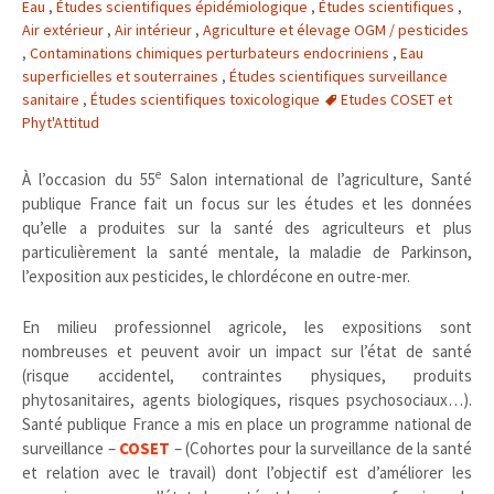
Eau
,
Études scientifiques épidémiologique
,
Études scientifiques
,
Air extérieur
,
Air intérieur
,
Agriculture et élevage OGM / pesticides
,
Contaminations chimiques perturbateurs endocriniens
,
Eau
superficielles et souterraines
,
Études scientifiques surveillance
sanitaire
,
Études scientifiques toxicologique
Etudes COSET et
Phyt'Attitud
e
À l’occasion du 55
Salon international de l’agriculture, Santé
publique France fait un focus sur les études et les données
qu’elle a produites sur la santé des agriculteurs et plus
particulièrement la santé mentale, la maladie de Parkinson,
l’exposition aux pesticides, le chlordécone en outre-mer.
En milieu professionnel agricole, les expositions sont
nombreuses et peuvent avoir un impact sur l’état de santé
(risque accidentel, contraintes physiques, produits
phytosanitaires, agents biologiques, risques psychosociaux…).
Santé publique France a mis en place un programme national de
surveillance –
COSET
– (Cohortes pour la surveillance de la santé
et relation avec le travail) dont l’objectif est d’améliorer les