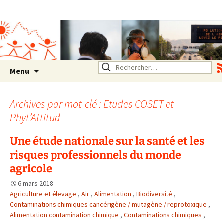
Association SERA Santé
Environnement Auvergne
Rhône Alpes
Un environnement sain pour
la santé de tous
Aller
Rechercher :
Menu
au
contenu
Archives par mot-clé : Etudes COSET et
Phyt’Attitud
Une étude nationale sur la santé et les
risques professionnels du monde
agricole
6 mars 2018
Agriculture et élevage
,
Air
,
Alimentation
,
Biodiversité
,
Contaminations chimiques cancérigène / mutagène / reprotoxique
,
Alimentation contamination chimique
,
Contaminations chimiques
,