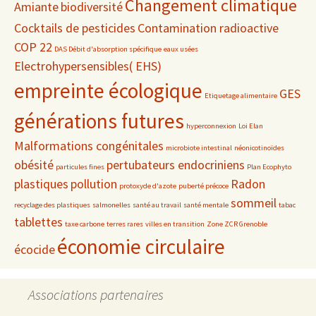
Changement climatique
Amiante
biodiversité
Cocktails de pesticides
Contamination radioactive
COP 22
DAS Débit d'absorption spécifique
eaux usées
Electrohypersensibles( EHS)
empreinte écologique
GES
Etiquetage alimentaire
générations futures
hyperconnexion
Loi Elan
Malformations congénitales
microbiote intestinal
néonicotinoïdes
obésité
pertubateurs endocriniens
particules fines
Plan Ecophyto
plastiques
pollution
Radon
protoxyde d'azote
puberté précoce
sommeil
recyclage des plastiques
salmonelles
santé au travail
santé mentale
tabac
tablettes
taxe carbone
terres rares
villes en transition
Zone ZCR Grenoble
économie circulaire
écocide
Associations partenaires