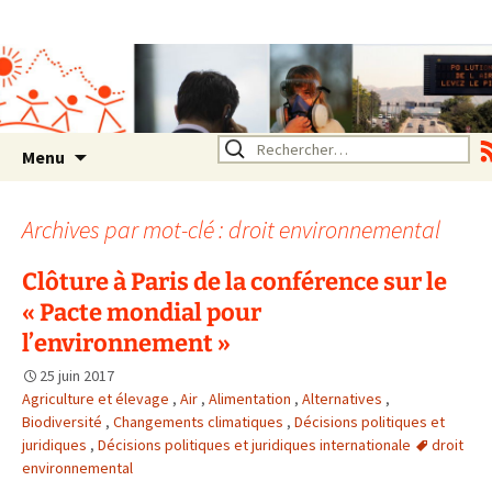
Association SERA Santé
Environnement Auvergne
Rhône Alpes
Un environnement sain pour
la santé de tous
Aller
Rechercher :
Menu
au
contenu
Archives par mot-clé : droit environnemental
Clôture à Paris de la conférence sur le
« Pacte mondial pour
l’environnement »
25 juin 2017
Agriculture et élevage
,
Air
,
Alimentation
,
Alternatives
,
Biodiversité
,
Changements climatiques
,
Décisions politiques et
juridiques
,
Décisions politiques et juridiques internationale
droit
environnemental