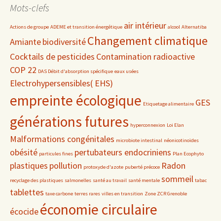
Mots-clefs
air intérieur
Actions de groupe
ADEME et transition énergétique
alcool
Alternatiba
Changement climatique
Amiante
biodiversité
Cocktails de pesticides
Contamination radioactive
COP 22
DAS Débit d'absorption spécifique
eaux usées
Electrohypersensibles( EHS)
empreinte écologique
GES
Etiquetage alimentaire
générations futures
hyperconnexion
Loi Elan
Malformations congénitales
microbiote intestinal
néonicotinoïdes
obésité
pertubateurs endocriniens
particules fines
Plan Ecophyto
plastiques
pollution
Radon
protoxyde d'azote
puberté précoce
sommeil
recyclage des plastiques
salmonelles
santé au travail
santé mentale
tabac
tablettes
taxe carbone
terres rares
villes en transition
Zone ZCR Grenoble
économie circulaire
écocide