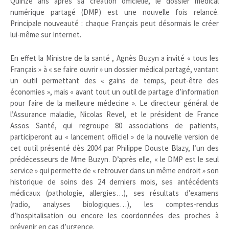
Quinze ans après sa création officielle, le dossier médical
numérique partagé (DMP) est une nouvelle fois relancé.
Principale nouveauté : chaque Français peut désormais le créer
lui-même sur Internet.
En effet la Ministre de la santé , Agnès Buzyn a invité « tous les
Français » à « se faire ouvrir » un dossier médical partagé, vantant
un outil permettant des « gains de temps, peut-être des
économies », mais « avant tout un outil de partage d’information
pour faire de la meilleure médecine ». Le directeur général de
l’Assurance maladie, Nicolas Revel, et le président de France
Assos Santé, qui regroupe 80 associations de patients,
participeront au « lancement officiel » de la nouvelle version de
cet outil présenté dès 2004 par Philippe Douste Blazy, l’un des
prédécesseurs de Mme Buzyn. D’après elle, « le DMP est le seul
service » qui permette de « retrouver dans un même endroit » son
historique de soins des 24 derniers mois, ses antécédents
médicaux (pathologie, allergies…), ses résultats d’examens
(radio, analyses biologiques…), les comptes-rendus
d’hospitalisation ou encore les coordonnées des proches à
prévenir en cas d’urgence.