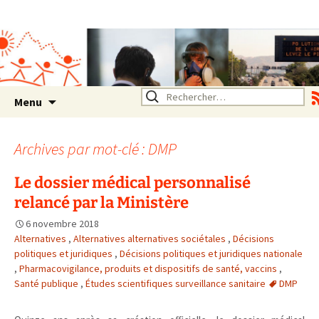
Association SERA Santé
Environnement Auvergne
Rhône Alpes
Un environnement sain pour
la santé de tous
Aller
Rechercher :
Menu
au
contenu
Archives par mot-clé : DMP
Le dossier médical personnalisé
relancé par la Ministère
6 novembre 2018
Alternatives
,
Alternatives alternatives sociétales
,
Décisions
politiques et juridiques
,
Décisions politiques et juridiques nationale
,
Pharmacovigilance, produits et dispositifs de santé, vaccins
,
Santé publique
,
Études scientifiques surveillance sanitaire
DMP