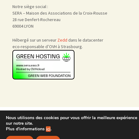
Notre siège social :
SERA – Maison des Associations de la Croix-Rousse
28 rue Denfert-Rochereau
69004 LYON
Hébergé sur un serveur
Zedd
dans le datacenter
eco-responsable d’OVH à Strasbourg.
Accueil
|
Nous rejoindre
|
Nous utilisons des cookies pour vous offrir la meilleure expérience
Admin
sur notre site.
Plus d'informations
ici
.