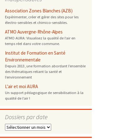
 ONG
Association Zones Blanches (AZB)
Expérimenter, créer et gérer des sites pour les
électro-sensibles et chimico-sensibles.
 de cuisson
ATMO Auvergne-Rhône-Alpes
ATMO AURA: Visualisez la qualité de l’air en
 reprotoxique
temps réel dans votre commune.
Institut de Formation en Santé
s
Environnementale
Depuis 2013, une formation abordant l’ensemble
des thématiques reliant la santé et
es
l’environnement
 énergétique
L'air et moi AURA
Un support pédagogique de sensibilisation à la
qualité de l’air !
Dossiers par date
Dossiers
par