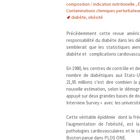
composition / indication nutritionelle
,
É
Contaminations chimiques perturbateu
diabète
,
obésité
Précédemment cette revue américa
responsabilité du diabète dans les dé
semblerait que les statistiques aie
diabète et complications cardiovascul
En 1980, les centres de contrôle et de
nombre de diabétiques aux Etats-Un
21,95 millions c’est dire combien la
nouvelle estimation, selon le démog
appuyé sur deux grandes bases de don
Interview Survey » avec les universi
Cette véritable épidémie dont la f
l’augmentation de l’obésité, est 
pathologies cardiovasculaires et le c
Boston parue dans PLOS ONE.