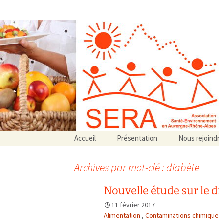
Association SERA Santé Envir
Un environnement sain pour la santé de tous
Aller
Accueil
Présentation
Nous rejoind
au
Qui sommes-nous ?
contenu
Associations partenaires
Archives par mot-clé : diabète
Associations adhérentes
Nouvelle étude sur le 
11 février 2017
Alimentation
,
Contaminations chimique