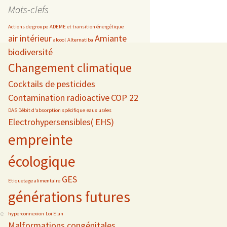
date
Mots-clefs
Actions de groupe
ADEME et transition énergétique
air intérieur
Amiante
alcool
Alternatiba
biodiversité
s
Changement climatique
 téléphonie
Cocktails de pesticides
Contamination radioactive
COP 22
DAS Débit d'absorption spécifique
eaux usées
Electrohypersensibles( EHS)
empreinte
écologique
GES
Etiquetage alimentaire
générations futures
se
hyperconnexion
Loi Elan
Malformations congénitales