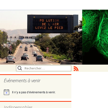
Rechercher :
Évènements à venir
Il n’y a pas d’évènements à venir.
Notice
utritionelle
Indispensables
ne