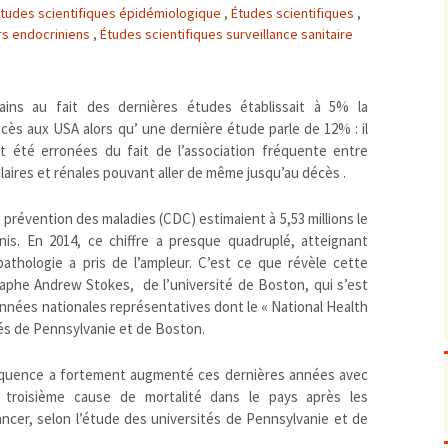
tudes scientifiques épidémiologique
,
Études scientifiques
,
Biodiversité
emballages
positionnement citoyen /
rs endocriniens
,
Études scientifiques surveillance sanitaire
Bruit
gaspillage alimentaire
Risques majeurs
Changements climatiques
modes de conservation et
Contamination infectieuse
ins au fait des dernières études établissait à 5% la
cès aux USA alors qu’ une dernière étude parle de 12% : il
Contaminations chimiques
cancérigène / mutagène /
nt été erronées du fait de l’association fréquente entre
Déchets
métaux lourds et autres
économie circulaire
aires et rénales pouvant aller de même jusqu’au décès .
Décisions politiques et juridiques
perturbateurs endocrinien
recyclage
européenne
Eau
PFAS
traitements
internationale
mers et océans
 prévention des maladies (CDC) estimaient à 5,53 millions le
Énergies
is. En 2014, ce chiffre a presque quadruplé, atteignant
nationale
superficielles et souterrain
fossiles
 pathologie a pris de l’ampleur. C’est ce que révèle cette
Environnement numérique
renouvelables / transition
raphe Andrew Stokes, de l’université de Boston, qui s’est
Études scientifiques
épidémiologique
nées nationales représentatives dont le « National Health
Jurisprudence
rapport économique
tés de Pennsylvanie et de Boston.
Logement
surveillance sanitaire
réquence a fortement augmenté ces dernières années avec
Modes de comportement
toxicologique
la troisième cause de mortalité dans le pays après les
offre de soins
ancer, selon l’étude des universités de Pennsylvanie et de
Petite enfance