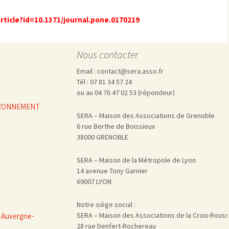
Pharmacovigilance, produits et
dispositifs de santé, vaccins
article?id=10.1371/journal.pone.0170219
Population à risque
adolescents
Publications recommandées
exposition professionnelle
Rayonnements
femmes enceintes / enfant
ionisants
Nous contacter
réglementaire
non ionisants, ondes
Personnes agées
Email : contact@sera.asso.fr
électromagnétiques (THT,
mobile, WIFI, Linky, …)
Santé publique
Tél : 07 81 34 57 24
Sols
ou au 04 76 47 02 53 (répondeur)
VIRONNEMENT
Sommeil
SERA – Maison des Associations de Grenoble
Technologies
écrans / jeux vidéos
6 rue Berthe de Boissieux
Tourisme
environnement industriel
38000 GRENOBLE
Transports
nanotechnologies
SERA – Maison de la Métropole de Lyon
Vie sociale
14 avenue Tony Garnier
69007 LYON
Notre siège social :
SERA – Maison des Associations de la Croix-Rous
 Auvergne-
28 rue Denfert-Rochereau