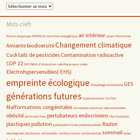
Dossiers
par
date
Mots-clefs
air intérieur
Actions de groupe
ADEME et transition énergétique
alcool
Alternatiba
Changement climatique
Amiante
biodiversité
Cocktails de pesticides
Contamination radioactive
COP 22
DAS Débit d'absorption spécifique
eaux usées
Electrohypersensibles( EHS)
empreinte écologique
GES
Etiquetage alimentaire
générations futures
hyperconnexion
Loi Elan
Malformations congénitales
microbiote intestinal
néonicotinoïdes
obésité
pertubateurs endocriniens
particules fines
Plan Ecophyto
plastiques
pollution
Radon
protoxyde d'azote
puberté précoce
sommeil
recyclage des plastiques
salmonelles
santé au travail
santé mentale
tabac