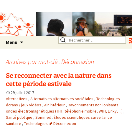
Association SERA Santé
Environnement Auvergne
Rhône Alpes
Un environnement sain pour
la santé de tous
Aller
Rechercher :
Menu
au
contenu
Archives par mot-clé : Déconnexion
Se reconnecter avec la nature dans
cette période estivale
29 juillet 2017
Alternatives
,
Alternatives alternatives sociétales
,
Technologies
écrans / jeux vidéos
,
Air intérieur
,
Rayonnements non ionisants,
ondes électromagnétiques (THT, téléphonie mobile, WIFI, Linky, ...)
,
Santé publique
,
Sommeil
,
Études scientifiques surveillance
sanitaire
,
Technologies
Déconnexion