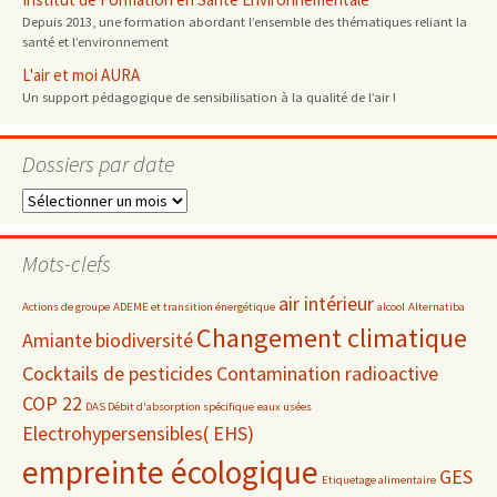
Depuis 2013, une formation abordant l’ensemble des thématiques reliant la
santé et l’environnement
L'air et moi AURA
Un support pédagogique de sensibilisation à la qualité de l’air !
Dossiers par date
Dossiers
par
date
Mots-clefs
air intérieur
Actions de groupe
ADEME et transition énergétique
alcool
Alternatiba
Changement climatique
Amiante
biodiversité
Cocktails de pesticides
Contamination radioactive
COP 22
DAS Débit d'absorption spécifique
eaux usées
Electrohypersensibles( EHS)
empreinte écologique
GES
Etiquetage alimentaire