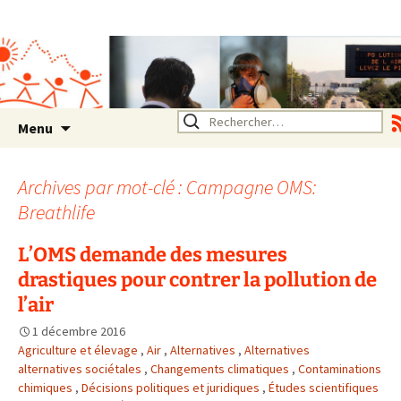
Association SERA Santé
Environnement Auvergne
Rhône Alpes
Un environnement sain pour
la santé de tous
Aller
Rechercher :
Menu
au
contenu
Archives par mot-clé : Campagne OMS:
Breathlife
L’OMS demande des mesures
drastiques pour contrer la pollution de
l’air
1 décembre 2016
Agriculture et élevage
,
Air
,
Alternatives
,
Alternatives
alternatives sociétales
,
Changements climatiques
,
Contaminations
chimiques
,
Décisions politiques et juridiques
,
Études scientifiques