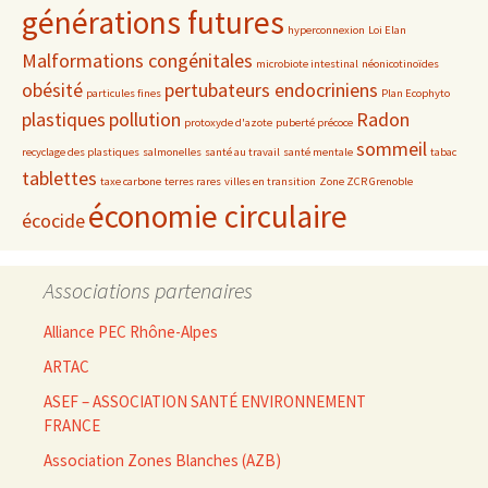
générations futures
hyperconnexion
Loi Elan
Malformations congénitales
microbiote intestinal
néonicotinoïdes
obésité
pertubateurs endocriniens
particules fines
Plan Ecophyto
plastiques
pollution
Radon
protoxyde d'azote
puberté précoce
sommeil
recyclage des plastiques
salmonelles
santé au travail
santé mentale
tabac
tablettes
taxe carbone
terres rares
villes en transition
Zone ZCR Grenoble
économie circulaire
écocide
Associations partenaires
Alliance PEC Rhône-Alpes
ARTAC
ASEF – ASSOCIATION SANTÉ ENVIRONNEMENT
FRANCE
Association Zones Blanches (AZB)