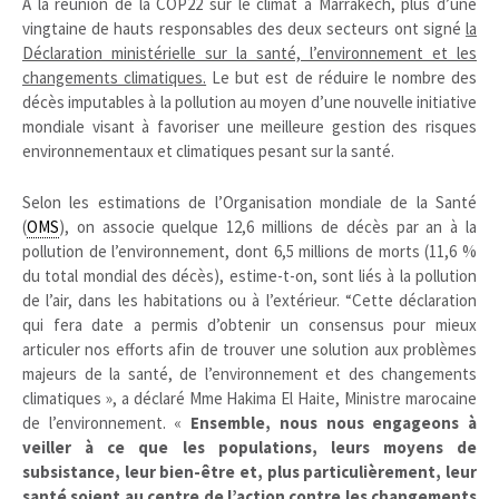
À la réunion de la COP22 sur le climat à Marrakech, plus d’une
vingtaine de hauts responsables des deux secteurs ont signé
la
Déclaration ministérielle sur la santé, l’environnement et les
changements climatiques.
Le but est de réduire le nombre des
décès imputables à la pollution au moyen d’une nouvelle initiative
mondiale visant à favoriser une meilleure gestion des risques
environnementaux et climatiques pesant sur la santé.
Selon les estimations de l’Organisation mondiale de la Santé
(
OMS
), on associe quelque 12,6 millions de décès par an à la
pollution de l’environnement, dont 6,5 millions de morts (11,6 %
du total mondial des décès), estime-t-on, sont liés à la pollution
de l’air, dans les habitations ou à l’extérieur. “Cette déclaration
qui fera date a permis d’obtenir un consensus pour mieux
articuler nos efforts afin de trouver une solution aux problèmes
majeurs de la santé, de l’environnement et des changements
climatiques », a déclaré Mme Hakima El Haite, Ministre marocaine
de l’environnement. «
Ensemble, nous nous engageons à
veiller à ce que les populations, leurs moyens de
subsistance, leur bien-être et, plus particulièrement, leur
santé soient au centre de l’action contre les changements