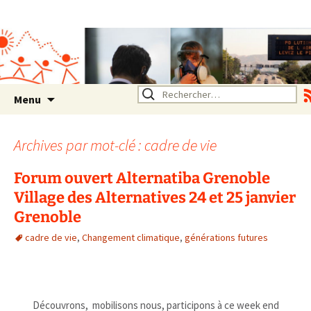
Association SERA Santé
Environnement Auvergne
Rhône Alpes
Un environnement sain pour
la santé de tous
Aller
Rechercher :
Menu
au
contenu
Archives par mot-clé : cadre de vie
Forum ouvert Alternatiba Grenoble
Village des Alternatives 24 et 25 janvier
Grenoble
cadre de vie
,
Changement climatique
,
générations futures
.
Découvrons, mobilisons nous, participons à ce week end