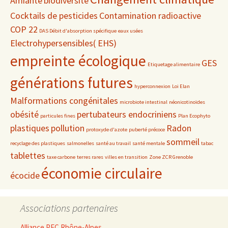
Amiante
biodiversité
Cocktails de pesticides
Contamination radioactive
COP 22
DAS Débit d'absorption spécifique
eaux usées
Electrohypersensibles( EHS)
empreinte écologique
GES
Etiquetage alimentaire
générations futures
hyperconnexion
Loi Elan
Malformations congénitales
microbiote intestinal
néonicotinoïdes
obésité
pertubateurs endocriniens
particules fines
Plan Ecophyto
plastiques
pollution
Radon
protoxyde d'azote
puberté précoce
sommeil
recyclage des plastiques
salmonelles
santé au travail
santé mentale
tabac
tablettes
taxe carbone
terres rares
villes en transition
Zone ZCR Grenoble
économie circulaire
écocide
Associations partenaires
Alliance PEC Rhône-Alpes