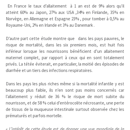
En France le taux d’allaitement à 1 an est de 9% alors qu’il
atteint 60% au Japon, 27% aux USA ,34% en Finlande, 35% en
Norvège, en Allemagne et Espagne 23% , pour tomber à 0,5% au
Royaume-Uni, 2% en Irlande et 3% au Danemark .
D’autre part cette étude montre que dans les pays pauvres, le
risque de mortalité, dans les six premiers mois, est huit fois
inférieur lorsque les nourrissons bénéficient d’un allaitement
maternel complet, par rapport à ceux qui en sont totalement
privés. La tétée éviterait, en particulier, la moitié des épisodes de
diarrhée et un tiers des infections respiratoires.
Dans les pays les plus riches même si la mortalité infantile y est
beaucoup plus faible, ils n’en sont pas moins concernés car
l’allaitement y réduit de 36 % le risque de mort subite du
nourrisson, et de 58 % celui d’entérocolite nécrosante, une perte
de tissus de la muqueuse intestinale surtout observée chez les
prématurés et parfois mortelle.
« L’intérêt de cette étude est de donner une vue mondiale de la