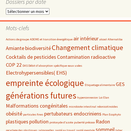
Dossiers par date
Dossiers
par
date
Mots-clefs
air intérieur
Actions de groupe
ADEME et transition énergétique
alcool
Alternatiba
Changement climatique
Amiante
biodiversité
Cocktails de pesticides
Contamination radioactive
COP 22
DAS Débit d'absorption spécifique
eaux usées
Electrohypersensibles( EHS)
empreinte écologique
GES
Etiquetage alimentaire
générations futures
hyperconnexion
Loi Elan
Malformations congénitales
microbiote intestinal
néonicotinoïdes
obésité
pertubateurs endocriniens
particules fines
Plan Ecophyto
plastiques
pollution
Radon
protoxyde d'azote
puberté précoce
sommeil
recyclage des plastiques
salmonelles
santé au travail
santé mentale
tabac