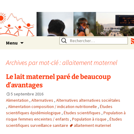
Association SERA Santé
Environnement Auvergne
Rhône Alpes
Un environnement sain pour
la santé de tous
Aller
Rechercher :
Menu
au
contenu
Archives par mot-clé : allaitement maternel
Le lait maternel paré de beaucoup
d’avantages
5 septembre 2016
Alimentation
,
Alternatives
,
Alternatives alternatives sociétales
,
Alimentation composition / indication nutritionelle
,
Études
scientifiques épidémiologique
,
Études scientifiques
,
Population à
risque femmes enceintes / enfants
,
Population à risque
,
Études
scientifiques surveillance sanitaire
allaitement maternel