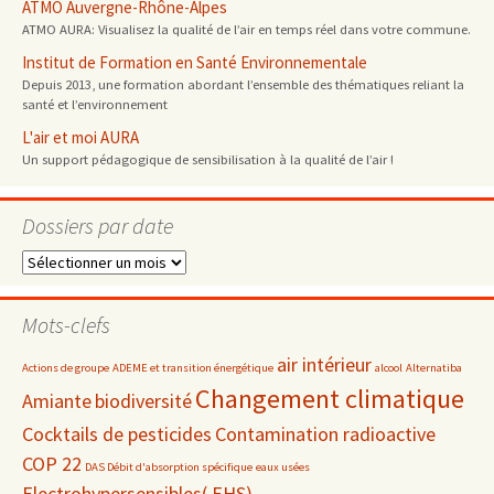
ATMO Auvergne-Rhône-Alpes
ATMO AURA: Visualisez la qualité de l’air en temps réel dans votre commune.
Institut de Formation en Santé Environnementale
Depuis 2013, une formation abordant l’ensemble des thématiques reliant la
santé et l’environnement
L'air et moi AURA
Un support pédagogique de sensibilisation à la qualité de l’air !
Dossiers par date
Dossiers
par
date
Mots-clefs
air intérieur
Actions de groupe
ADEME et transition énergétique
alcool
Alternatiba
Changement climatique
Amiante
biodiversité
Cocktails de pesticides
Contamination radioactive
COP 22
DAS Débit d'absorption spécifique
eaux usées
Electrohypersensibles( EHS)