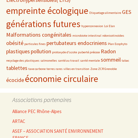
empreinte écologique
GES
Etiquetage alimentaire
générations futures
hyperconnexion
Loi Elan
Malformations congénitales
microbiote intestinal
néonicotinoïdes
obésité
pertubateurs endocriniens
particules fines
Plan Ecophyto
plastiques
pollution
Radon
protoxyde d'azote
puberté précoce
sommeil
recyclage des plastiques
salmonelles
santé au travail
santé mentale
tabac
tablettes
taxe carbone
terres rares
villes en transition
Zone ZCR Grenoble
économie circulaire
écocide
Associations partenaires
Alliance PEC Rhône-Alpes
ARTAC
ASEF – ASSOCIATION SANTÉ ENVIRONNEMENT
FRANCE