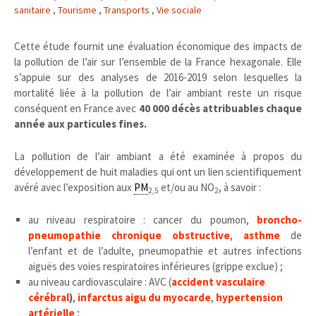
sanitaire
,
Tourisme
,
Transports
,
Vie sociale
Cette étude fournit une évaluation économique des impacts de
la pollution de l’air sur l’ensemble de la France hexagonale. Elle
s’appuie sur des analyses de 2016-2019 selon lesquelles la
mortalité liée à la pollution de l’air ambiant reste un risque
conséquent en France avec
40 000 décès attribuables chaque
année aux particules fines.
La pollution de l’air ambiant a été examinée à propos du
développement de huit maladies qui ont un lien scientifiquement
avéré avec l’exposition aux
PM
et/ou au NO
, à savoir :
2,5
2
au niveau respiratoire : cancer du poumon,
broncho-
pneumopathie chronique obstructive
,
asthme
de
l’enfant et de l’adulte, pneumopathie et autres infections
aiguës des voies respiratoires inférieures (grippe exclue) ;
au niveau cardiovasculaire : AVC (
accident vasculaire
cérébral
)
,
infarctus aigu du myocarde
,
hypertension
artérielle
;