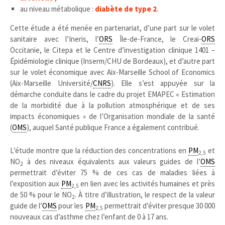
au niveau métabolique :
diabète de type 2
.
Cette étude a été menée en partenariat, d’une part sur le volet
sanitaire avec l’Ineris, l’
ORS
Île-de-France, le Creai-
ORS
Occitanie, le Citepa et le Centre d’investigation clinique 1401 –
Épidémiologie clinique (Inserm/CHU de Bordeaux), et d’autre part
sur le volet économique avec Aix-Marseille School of Economics
(Aix-Marseille Université/
CNRS
). Elle s’est appuyée sur la
démarche conduite dans le cadre du projet EMAPEC « Estimation
de la morbidité due à la pollution atmosphérique et de ses
impacts économiques » de l’Organisation mondiale de la santé
(
OMS
), auquel Santé publique France a également contribué.
L’étude montre que la réduction des concentrations en
PM
et
2,5
NO
à des niveaux équivalents aux valeurs guides de l’
OMS
2
permettrait d’éviter 75 % de ces cas de maladies liées à
l’exposition aux
PM
en lien avec les activités humaines et près
2,5
de 50 % pour le NO
. À titre d’illustration, le respect de la valeur
2
guide de l’
OMS
pour les
PM
permettrait d’éviter presque 30 000
2,5
nouveaux cas d’asthme chez l’enfant de 0 à 17 ans.