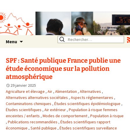
Association SERA Santé
Environnement Auvergne
Rhône Alpes
Un environnement sain pour
la santé de tous
Aller
Rechercher :
Menu
au
contenu
SPF : Santé publique France publie une
étude économique sur la pollution
atmosphérique
29 janvier 2025
Agriculture et élevage
,
Air
,
Alimentation
,
Alternatives
,
Alternatives alternatives sociétales
,
Aspects réglementaires
,
Contaminations chimiques
,
Études scientifiques épidémiologique
,
Études scientifiques
,
Air extérieur
,
Population à risque femmes
enceintes / enfants
,
Modes de comportement
,
Population à risque
,
Publications recommandées
,
Études scientifiques rapport
économique
,
Santé publique
,
Études scientifiques surveillance