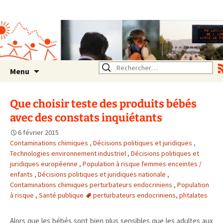
Association SERA Santé
Environnement Auvergne
Rhône Alpes
Un environnement sain pour
la santé de tous
Aller
Rechercher :
Menu
au
contenu
Que choisir teste des produits bébés
avec des constats inquiétants
6 février 2015
Contaminations chimiques
,
Décisions politiques et juridiques
,
Technologies environnement industriel
,
Décisions politiques et
juridiques européenne
,
Population à risque femmes enceintes /
enfants
,
Décisions politiques et juridiques nationale
,
Contaminations chimiques perturbateurs endocriniens
,
Population
à risque
,
Santé publique
perturbateurs endocriniens
,
phtalates
Alors que les bébés sont bien plus sensibles que les adultes aux