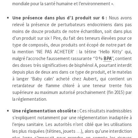
mondiale pour la santé humaine et l’environnement ».
Une présence dans plus d’1 produit sur 6 :
Nous avons
relevé la présence de perturbateurs endocriniens dans pas
moins de douze produits de notre échantillon, soit dans plus
d’un produit sur six ! Pire, du fait des teneurs élevées pour ce
type de composés, deux produits ont écopé de notre part de
la mention ‘NE PAS ACHETER’ : la tétine ‘Hello Kitty’ qui,
malgré l’accroche faussement rassurante ‘’0 %
BPA
’’, contient
des doses très significatives de bisphénol A, pourtant interdit
depuis plus de deux ans dans ce type de produit, et le matelas
à langer ‘Baby calin’ acheté chez Aubert, qui contient un
retardateur de flamme chloré à une teneur trente fois
supérieure au maximum autorisé prochainement (fin 2015) par
la réglementation.
Une réglementation obsolète :
Ces résultats inadmissibles
s’expliquent notamment par une réglementation inadaptée à
l’enjeu sanitaire. Les autorités n’ont ciblé que les utilisations
les plus risquées (tétines, jouets …), alors qu’une interdiction
plus large s’imposait pour prendre en compte les risques