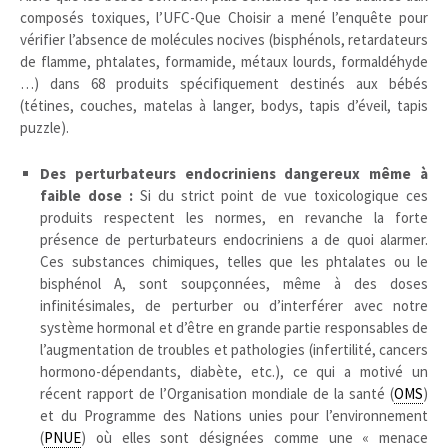
composés toxiques, l’UFC-Que Choisir a mené l’enquête pour
vérifier l’absence de molécules nocives (bisphénols, retardateurs
de flamme, phtalates, formamide, métaux lourds, formaldéhyde
…) dans 68 produits spécifiquement destinés aux bébés
(tétines, couches, matelas à langer, bodys, tapis d’éveil, tapis
puzzle).
Des perturbateurs endocriniens dangereux même à
faible dose :
Si du strict point de vue toxicologique ces
produits respectent les normes, en revanche la forte
présence de perturbateurs endocriniens a de quoi alarmer.
Ces substances chimiques, telles que les phtalates ou le
bisphénol A, sont soupçonnées, même à des doses
infinitésimales, de perturber ou d’interférer avec notre
système hormonal et d’être en grande partie responsables de
l’augmentation de troubles et pathologies (infertilité, cancers
hormono-dépendants, diabète, etc.), ce qui a motivé un
récent rapport de l’Organisation mondiale de la santé (
OMS
)
et du Programme des Nations unies pour l’environnement
(
PNUE
) où elles sont désignées comme une « menace