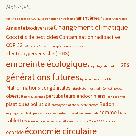
date
Mots-clefs
air intérieur
Actions de groupe
ADEME et transition énergétique
alcool
Alternatiba
Changement climatique
Amiante
biodiversité
Cocktails de pesticides
Contamination radioactive
COP 22
DAS Débit d'absorption spécifique
eaux usées
Electrohypersensibles( EHS)
empreinte écologique
GES
Etiquetage alimentaire
générations futures
hyperconnexion
Loi Elan
Malformations congénitales
microbiote intestinal
néonicotinoïdes
obésité
pertubateurs endocriniens
particules fines
Plan Ecophyto
plastiques
pollution
Radon
protoxyde d'azote
puberté précoce
sommeil
recyclage des plastiques
salmonelles
santé au travail
santé mentale
tabac
tablettes
taxe carbone
terres rares
villes en transition
Zone ZCR Grenoble
économie circulaire
écocide