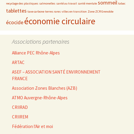
sommeil
recyclage des plastiques
salmonelles
santé au travail
santé mentale
tabac
tablettes
taxe carbone
terres rares
villes en transition
Zone ZCR Grenoble
économie circulaire
écocide
Associations partenaires
Alliance PEC Rhône-Alpes
ARTAC
ASEF – ASSOCIATION SANTÉ ENVIRONNEMENT
FRANCE
Association Zones Blanches (AZB)
ATMO Auvergne-Rhône-Alpes
CRIIRAD
CRIIREM
Fédération l'Air et moi