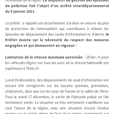
l’ensemble de la région.
Le dispositif de gestion des épisodes
de pollution fait l’objet d’un arrêté interdépartemental
du 5 janvier 2011.
Le préfet a rappelé son attachement à la mise en oeuvre du plan
de protection de l’atmosphère qui contribuera à réduire les
épisodes de dépassement des seuils d’information et d’alerte.
le
Préfet insiste sur la nécessité du respect des
mesures
engagées et qui demeurent en
vigueur :
Limitation de la vitesse maximale autorisée
: -20 km / h pour
les véhicules légers sur tous les axes où la vitesse habituelle est
supérieure à 70 km /h.
Lundi 16 décembre, des dépassements de seuil d’information ont
encore été enregistrés sur les bassins lyonnais, grenoblois,
stéphanois, ainsi que sur les pays de Savoie et la vallée de l’Arve.
Pour le mardi 17 décembre, la sortie de l’épisode pollué se fait
nettement sentir. La situation va très nettement s’améliorer sur
tout l’ouest de la région, mais une situation encore tendue
restera sur la partie alpine de l’est de la région, notamment sur