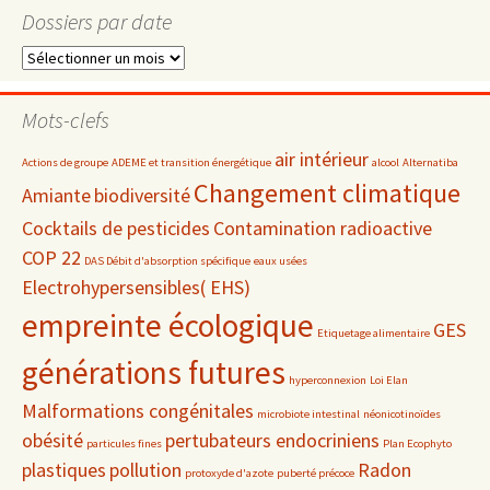
Dossiers par date
Dossiers
par
date
Mots-clefs
air intérieur
Actions de groupe
ADEME et transition énergétique
alcool
Alternatiba
Changement climatique
Amiante
biodiversité
Cocktails de pesticides
Contamination radioactive
COP 22
DAS Débit d'absorption spécifique
eaux usées
Electrohypersensibles( EHS)
empreinte écologique
GES
Etiquetage alimentaire
générations futures
hyperconnexion
Loi Elan
Malformations congénitales
microbiote intestinal
néonicotinoïdes
obésité
pertubateurs endocriniens
particules fines
Plan Ecophyto
plastiques
pollution
Radon
protoxyde d'azote
puberté précoce