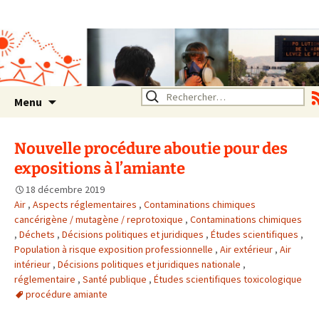
Association SERA Santé
Environnement Auvergne
Rhône Alpes
Un environnement sain pour
la santé de tous
Aller
Rechercher :
Menu
au
contenu
Nouvelle procédure aboutie pour des
expositions à l’amiante
18 décembre 2019
Air
,
Aspects réglementaires
,
Contaminations chimiques
cancérigène / mutagène / reprotoxique
,
Contaminations chimiques
,
Déchets
,
Décisions politiques et juridiques
,
Études scientifiques
,
Population à risque exposition professionnelle
,
Air extérieur
,
Air
intérieur
,
Décisions politiques et juridiques nationale
,
réglementaire
,
Santé publique
,
Études scientifiques toxicologique
procédure amiante