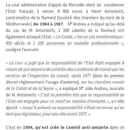
La cour administrative d’appel de Marseille vient de condamner
l’Etat français à verser 4 000 euros à Henri Antoniotti,
contremaître de la Normed (Société des chantiers du nord de la
e
Méditerranée)
de 1964 à 1987
. M
Andreu a indiqué qu’au-delà
du cas de M. Antoniotti, 2 300 salariés de la Normed ont
également attaqué l’Etat.
« La Ciotat, c’est un cas emblématique :
450 décès et 1 200 personnes en maladie professionnelle »
,
souligne l’avocate.
« La cour a jugé que la responsabilité de l’Etat était engagée à
raison de son absence de contrôle des conditions de travail par les
services de l’inspection du travail, après 1977
[date du premier
décret réglementant l’usage d’amiante]
, sur les chantiers navals
e
de la Ciotat et de la Seyne »
, a expliqué M
Julie Andreu, avocate
de M. Antoniotti.
« C’est la première fois que la responsabilité de
l’Etat est engagée pour ce motif en matière d’amiante »
, a-t-elle
ajouté.
« Jusqu’à présent sa responsabilité n’était reconnue qu’en
tant que législateur, pour son rôle avant 1977. »
C’est en
1994, qu’est crée le Comité anti-amiante
dans ce