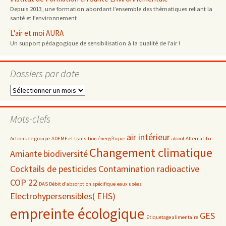
Depuis 2013, une formation abordant l’ensemble des thématiques reliant la
santé et l’environnement
L'air et moi AURA
Un support pédagogique de sensibilisation à la qualité de l’air !
Dossiers par date
Dossiers
par
date
Mots-clefs
air intérieur
Actions de groupe
ADEME et transition énergétique
alcool
Alternatiba
Changement climatique
Amiante
biodiversité
Cocktails de pesticides
Contamination radioactive
COP 22
DAS Débit d'absorption spécifique
eaux usées
Electrohypersensibles( EHS)
empreinte écologique
GES
Etiquetage alimentaire