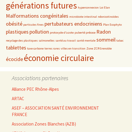
générations futures
hyperconnexion
Loi Elan
Malformations congénitales
microbiote intestinal
néonicotinoïdes
obésité
pertubateurs endocriniens
particules fines
Plan Ecophyto
plastiques
pollution
Radon
protoxyde d'azote
puberté précoce
sommeil
recyclage des plastiques
salmonelles
santé au travail
santé mentale
tabac
tablettes
taxe carbone
terres rares
villes en transition
Zone ZCR Grenoble
économie circulaire
écocide
Associations partenaires
Alliance PEC Rhône-Alpes
ARTAC
ASEF – ASSOCIATION SANTÉ ENVIRONNEMENT
FRANCE
Association Zones Blanches (AZB)