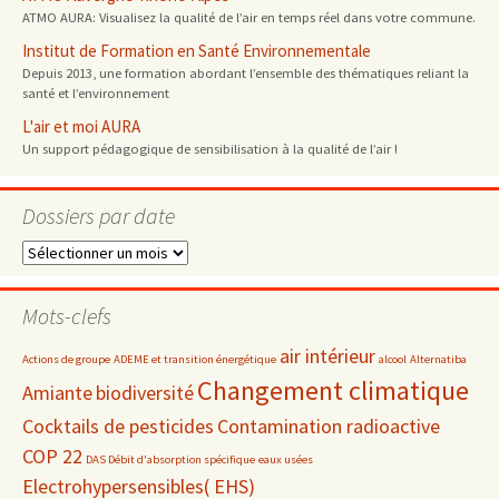
ATMO AURA: Visualisez la qualité de l’air en temps réel dans votre commune.
Institut de Formation en Santé Environnementale
Depuis 2013, une formation abordant l’ensemble des thématiques reliant la
santé et l’environnement
L'air et moi AURA
Un support pédagogique de sensibilisation à la qualité de l’air !
Dossiers par date
Dossiers
par
date
Mots-clefs
air intérieur
Actions de groupe
ADEME et transition énergétique
alcool
Alternatiba
Changement climatique
Amiante
biodiversité
Cocktails de pesticides
Contamination radioactive
COP 22
DAS Débit d'absorption spécifique
eaux usées
Electrohypersensibles( EHS)