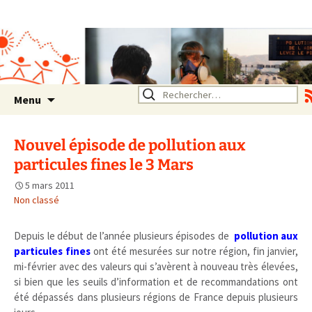
Association SERA Santé
Environnement Auvergne
Rhône Alpes
Un environnement sain pour
la santé de tous
Aller
Rechercher :
Menu
au
contenu
Nouvel épisode de pollution aux
particules fines le 3 Mars
5 mars 2011
Non classé
Depuis le début de l’année plusieurs épisodes de
pollution aux
particules fines
ont été mesurées sur notre région, fin janvier,
mi-février avec des valeurs qui s’avèrent à nouveau très élevées,
si bien que les seuils d’information et de recommandations ont
été dépassés dans plusieurs régions de France depuis plusieurs