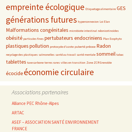
empreinte écologique
GES
Etiquetage alimentaire
générations futures
hyperconnexion
Loi Elan
Malformations congénitales
microbiote intestinal
néonicotinoïdes
obésité
pertubateurs endocriniens
particules fines
Plan Ecophyto
plastiques
pollution
Radon
protoxyde d'azote
puberté précoce
sommeil
recyclage des plastiques
salmonelles
santé au travail
santé mentale
tabac
tablettes
taxe carbone
terres rares
villes en transition
Zone ZCR Grenoble
économie circulaire
écocide
Associations partenaires
Alliance PEC Rhône-Alpes
ARTAC
ASEF – ASSOCIATION SANTÉ ENVIRONNEMENT
FRANCE