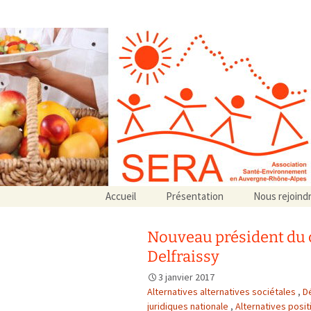
Association SERA Santé Envir
Un environnement sain pour la santé de tous
Aller
Accueil
Présentation
Nous rejoind
au
Qui sommes-nous ?
contenu
Associations partenaires
Nouveau président du c
Associations adhérentes
Delfraissy
3 janvier 2017
Alternatives alternatives sociétales
,
Dé
juridiques nationale
,
Alternatives posi