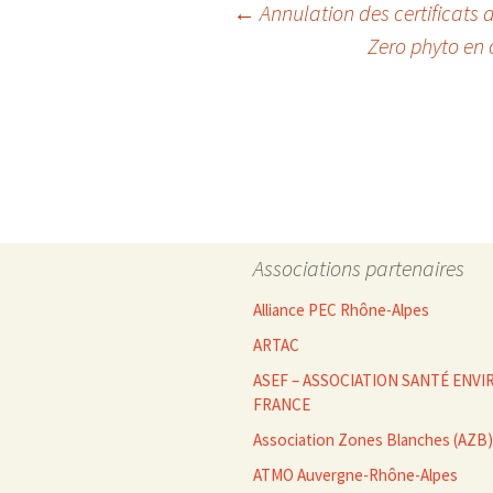
Navigation
←
Annulation des certificats 
Zero phyto en c
des
articles
Associations partenaires
Alliance PEC Rhône-Alpes
ARTAC
ASEF – ASSOCIATION SANTÉ EN
FRANCE
Association Zones Blanches (AZB)
ATMO Auvergne-Rhône-Alpes