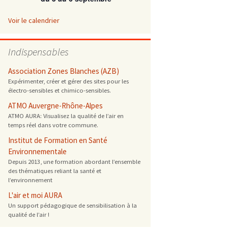
ONG
Voir le calendrier
 de cuisson
Indispensables
 reprotoxique
Association Zones Blanches (AZB)
Expérimenter, créer et gérer des sites pour les
électro-sensibles et chimico-sensibles.
s
ATMO Auvergne-Rhône-Alpes
ATMO AURA: Visualisez la qualité de l’air en
es
temps réel dans votre commune.
 énergétique
Institut de Formation en Santé
Environnementale
Depuis 2013, une formation abordant l’ensemble
des thématiques reliant la santé et
l’environnement
L'air et moi AURA
Un support pédagogique de sensibilisation à la
qualité de l’air !