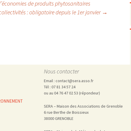
Pharmacovigilance, produits et
d’économies de produits phytosanitaires
dispositifs de santé, vaccins
ollectivités : obligatoire depuis le 1er janvier
→
Population à risque
adolescents
Publications recommandées
exposition professionnelle
Rayonnements
femmes enceintes / enfant
ionisants
réglementaire
non ionisants, ondes
Personnes agées
électromagnétiques (THT,
mobile, WIFI, Linky, …)
Santé publique
Sols
Sommeil
Technologies
écrans / jeux vidéos
Nous contacter
Tourisme
environnement industriel
Email : contact@sera.asso.fr
Transports
nanotechnologies
Tél : 07 81 34 57 24
Vie sociale
ou au 04 76 47 02 53 (répondeur)
VIRONNEMENT
SERA – Maison des Associations de Grenoble
6 rue Berthe de Boissieux
38000 GRENOBLE