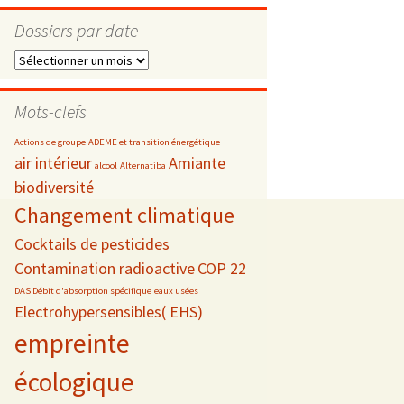
Dossiers par date
Dossiers
par
s
date
Mots-clefs
 téléphonie
Actions de groupe
ADEME et transition énergétique
air intérieur
Amiante
alcool
Alternatiba
biodiversité
Changement climatique
Cocktails de pesticides
Contamination radioactive
COP 22
DAS Débit d'absorption spécifique
eaux usées
Electrohypersensibles( EHS)
empreinte
écologique