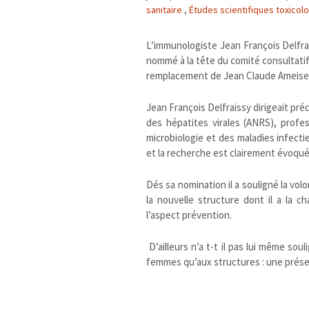
sanitaire
,
Études scientifiques toxicol
L’immunologiste Jean François Delfrai
nommé à la tête du comité consultatif
remplacement de Jean Claude Ameisen 
Jean François Delfraissy dirigeait pr
des hépatites virales (ANRS), profes
microbiologie et des maladies infecti
et la recherche est clairement évoqué
Dés sa nomination il a souligné la vol
la nouvelle structure dont il a la 
l’aspect prévention.
D’ailleurs n’a t-t il pas lui même so
femmes qu’aux structures : une prése