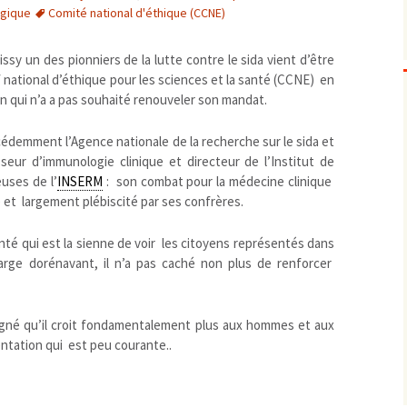
ogique
Comité national d'éthique (CCNE)
Biodiversité
emballages
positionnement citoyen / 
Bruit
gaspillage alimentaire
Risques majeurs
ssy un des pionniers de la lutte contre le sida vient d’être
Changements climatiques
modes de conservation et
 national d’éthique pour les sciences et la santé (CCNE) en
Contamination infectieuse
qui n’a a pas souhaité renouveler son mandat.
Contaminations chimiques
cancérigène / mutagène /
écédemment l’Agence nationale de la recherche sur le sida et
Déchets
métaux lourds et autres
économie circulaire
seur d’immunologie clinique et directeur de l’Institut de
Décisions politiques et juridiques
perturbateurs endocrinien
recyclage
européenne
euses de l’
INSERM
: son combat pour la médecine clinique
Eau
PFAS
traitements
internationale
mers et océans
 et largement plébiscité par ses confrères.
Énergies
nationale
superficielles et souterrain
fossiles
Environnement numérique
onté qui est la sienne de voir les citoyens représentés dans
renouvelables / transition
charge dorénavant, il n’a pas caché non plus de renforcer
Études scientifiques
épidémiologique
Jurisprudence
rapport économique
Logement
surveillance sanitaire
uligné qu’il croit fondamentalement plus aux hommes et aux
Modes de comportement
toxicologique
ntation qui est peu courante..
offre de soins
Petite enfance