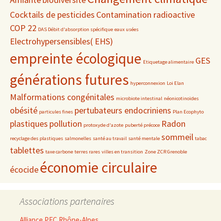
Cocktails de pesticides
Contamination radioactive
COP 22
DAS Débit d'absorption spécifique
eaux usées
Electrohypersensibles( EHS)
empreinte écologique
GES
Etiquetage alimentaire
générations futures
hyperconnexion
Loi Elan
Malformations congénitales
microbiote intestinal
néonicotinoïdes
obésité
pertubateurs endocriniens
particules fines
Plan Ecophyto
plastiques
pollution
Radon
protoxyde d'azote
puberté précoce
sommeil
recyclage des plastiques
salmonelles
santé au travail
santé mentale
tabac
tablettes
taxe carbone
terres rares
villes en transition
Zone ZCR Grenoble
économie circulaire
écocide
Associations partenaires
Alliance PEC Rhône-Alpes