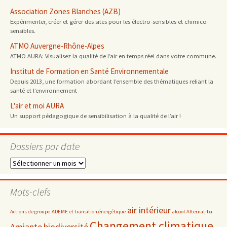
Association Zones Blanches (AZB)
Expérimenter, créer et gérer des sites pour les électro-sensibles et chimico-
sensibles.
ATMO Auvergne-Rhône-Alpes
ATMO AURA: Visualisez la qualité de l’air en temps réel dans votre commune.
Institut de Formation en Santé Environnementale
Depuis 2013, une formation abordant l’ensemble des thématiques reliant la
santé et l’environnement
L'air et moi AURA
Un support pédagogique de sensibilisation à la qualité de l’air !
Dossiers par date
Dossiers
par
date
Mots-clefs
air intérieur
Actions de groupe
ADEME et transition énergétique
alcool
Alternatiba
Changement climatique
Amiante
biodiversité