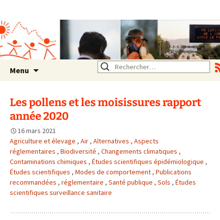
Association SERA Santé
Environnement Auvergne
Rhône Alpes
Un environnement sain pour
la santé de tous
Aller
Rechercher :
Menu
au
contenu
Les pollens et les moisissures rapport
année 2020
16 mars 2021
Agriculture et élevage
,
Air
,
Alternatives
,
Aspects
réglementaires
,
Biodiversité
,
Changements climatiques
,
Contaminations chimiques
,
Études scientifiques épidémiologique
,
Études scientifiques
,
Modes de comportement
,
Publications
recommandées
,
réglementaire
,
Santé publique
,
Sols
,
Études
scientifiques surveillance sanitaire