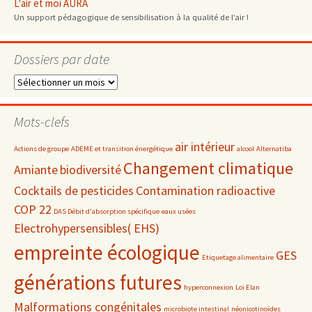
L'air et moi AURA
Un support pédagogique de sensibilisation à la qualité de l’air !
Dossiers par date
Dossiers
par
date
Mots-clefs
air intérieur
Actions de groupe
ADEME et transition énergétique
alcool
Alternatiba
Changement climatique
Amiante
biodiversité
Cocktails de pesticides
Contamination radioactive
COP 22
DAS Débit d'absorption spécifique
eaux usées
Electrohypersensibles( EHS)
empreinte écologique
GES
Etiquetage alimentaire
générations futures
hyperconnexion
Loi Elan
Malformations congénitales
microbiote intestinal
néonicotinoïdes