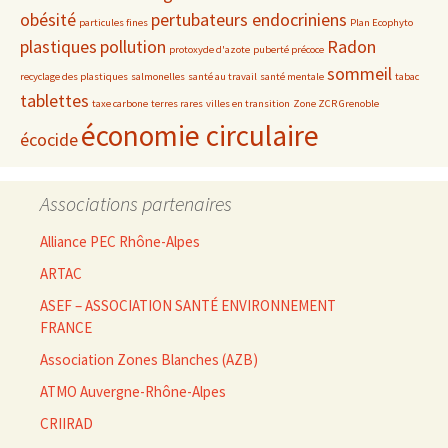
obésité
pertubateurs endocriniens
particules fines
Plan Ecophyto
plastiques
pollution
Radon
protoxyde d'azote
puberté précoce
sommeil
recyclage des plastiques
salmonelles
santé au travail
santé mentale
tabac
tablettes
taxe carbone
terres rares
villes en transition
Zone ZCR Grenoble
économie circulaire
écocide
Associations partenaires
Alliance PEC Rhône-Alpes
ARTAC
ASEF – ASSOCIATION SANTÉ ENVIRONNEMENT
FRANCE
Association Zones Blanches (AZB)
ATMO Auvergne-Rhône-Alpes
CRIIRAD