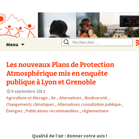
Association SERA Santé
Environnement Auvergne
Rhône Alpes
Un environnement sain pour
la santé de tous
Aller
Rechercher :
Menu
au
contenu
Les nouveaux Plans de Protection
Atmosphérique mis en enquête
publique à Lyon et Grenoble
9 septembre 2013
Agriculture et élevage
,
Air
,
Alternatives
,
Biodiversité
,
Changements climatiques
,
Alternatives consultation publique
,
Énergies
,
Publications recommandées
,
réglementaire
Qualité de l’air : donner votre avis !