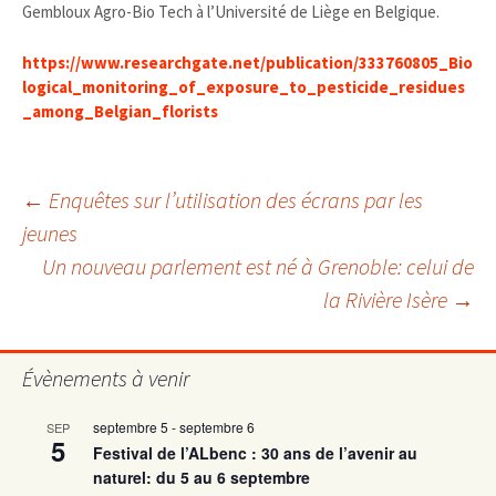
Gembloux Agro-Bio Tech à l’Université de Liège en Belgique.
https://www.researchgate.net/publication/333760805_Bio
logical_monitoring_of_exposure_to_pesticide_residues
_among_Belgian_florists
Navigation
←
Enquêtes sur l’utilisation des écrans par les
jeunes
Un nouveau parlement est né à Grenoble: celui de
des
la Rivière Isère
→
articles
Évènements à venir
septembre 5
-
septembre 6
SEP
5
Festival de l’ALbenc : 30 ans de l’avenir au
naturel: du 5 au 6 septembre