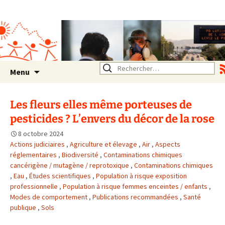
Association SERA Santé
Environnement Auvergne
Rhône Alpes
Un environnement sain pour
la santé de tous
Aller
Rechercher :
Menu
au
contenu
Les fleurs elles même porteuses de
pesticides ? L’envers du décor de la rose
8 octobre 2024
Actions judiciaires
,
Agriculture et élevage
,
Air
,
Aspects
réglementaires
,
Biodiversité
,
Contaminations chimiques
cancérigène / mutagène / reprotoxique
,
Contaminations chimiques
,
Eau
,
Études scientifiques
,
Population à risque exposition
professionnelle
,
Population à risque femmes enceintes / enfants
,
Modes de comportement
,
Publications recommandées
,
Santé
publique
,
Sols