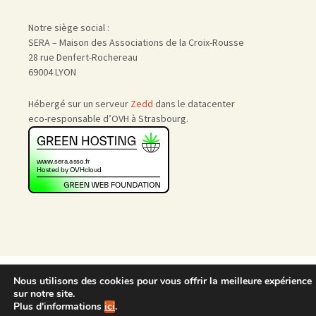
Notre siège social :
SERA – Maison des Associations de la Croix-Rousse
28 rue Denfert-Rochereau
69004 LYON
Hébergé sur un serveur
Zedd
dans le datacenter
eco-responsable d’OVH à Strasbourg.
Accueil
|
Nous rejoindre
|
Nous utilisons des cookies pour vous offrir la meilleure expérience
Admin
sur notre site.
Plus d'informations
ici
.