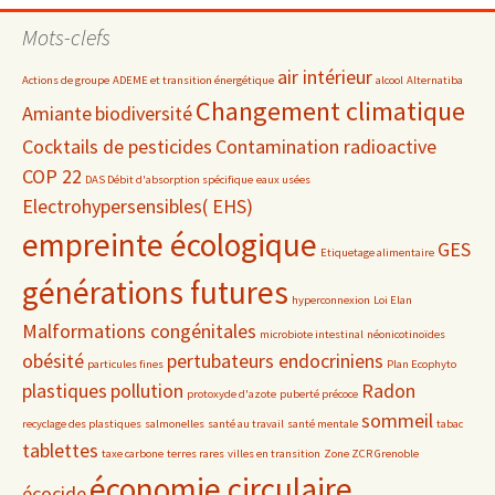
date
Mots-clefs
air intérieur
Actions de groupe
ADEME et transition énergétique
alcool
Alternatiba
Changement climatique
Amiante
biodiversité
Cocktails de pesticides
Contamination radioactive
COP 22
DAS Débit d'absorption spécifique
eaux usées
Electrohypersensibles( EHS)
empreinte écologique
GES
Etiquetage alimentaire
générations futures
hyperconnexion
Loi Elan
Malformations congénitales
microbiote intestinal
néonicotinoïdes
obésité
pertubateurs endocriniens
particules fines
Plan Ecophyto
plastiques
pollution
Radon
protoxyde d'azote
puberté précoce
sommeil
recyclage des plastiques
salmonelles
santé au travail
santé mentale
tabac
tablettes
taxe carbone
terres rares
villes en transition
Zone ZCR Grenoble
économie circulaire
écocide