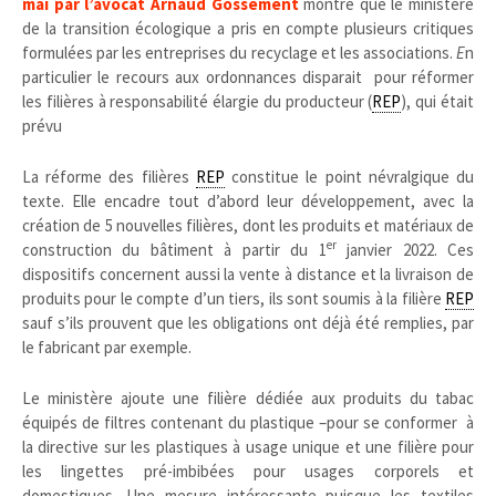
mai par l’avocat Arnaud Gossement
montre que le ministère
de la transition écologique a pris en compte plusieurs critiques
formulées par les entreprises du recyclage et les associations.
E
n
particulier le recours aux ordonnances disparait pour réformer
les filières à responsabilité élargie du producteur (
REP
), qui était
prévu
La réforme des filières
REP
constitue le point névralgique du
texte. Elle encadre tout d’abord leur développement, avec la
création de 5 nouvelles filières, dont les produits et matériaux de
er
construction du bâtiment à partir du 1
janvier 2022. Ces
dispositifs concernent aussi la vente à distance et la livraison de
produits pour le compte d’un tiers, ils sont soumis à la filière
REP
sauf s’ils prouvent que les obligations ont déjà été remplies, par
le fabricant par exemple.
Le ministère ajoute une filière dédiée aux produits du tabac
équipés de filtres contenant du plastique –pour se conformer à
la directive sur les plastiques à usage unique et une filière pour
les lingettes pré-imbibées pour usages corporels et
domestiques. Une mesure intéressante puisque les textiles