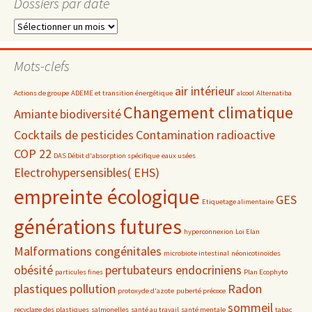
Dossiers par date
Dossiers
par
date
Mots-clefs
air intérieur
Actions de groupe
ADEME et transition énergétique
alcool
Alternatiba
Changement climatique
Amiante
biodiversité
Cocktails de pesticides
Contamination radioactive
COP 22
DAS Débit d'absorption spécifique
eaux usées
Electrohypersensibles( EHS)
empreinte écologique
GES
Etiquetage alimentaire
générations futures
hyperconnexion
Loi Elan
Malformations congénitales
microbiote intestinal
néonicotinoïdes
obésité
pertubateurs endocriniens
particules fines
Plan Ecophyto
plastiques
pollution
Radon
protoxyde d'azote
puberté précoce
sommeil
recyclage des plastiques
salmonelles
santé au travail
santé mentale
tabac