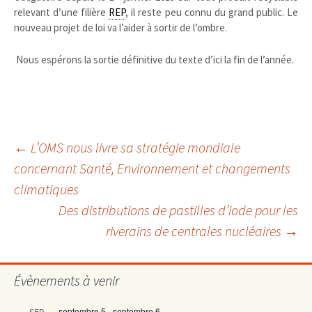
relevant d’une filière
REP
, il reste peu connu du grand public. Le
nouveau projet de loi va l’aider à sortir de l’ombre.
Nous espérons la sortie définitive du texte d’ici la fin de l’année.
Navigation
←
L’OMS nous livre sa stratégie mondiale
concernant Santé, Environnement et changements
climatiques
des
Des distributions de pastilles d’iode pour les
riverains de centrales nucléaires
→
articles
Évènements à venir
septembre 5
-
septembre 6
SEP