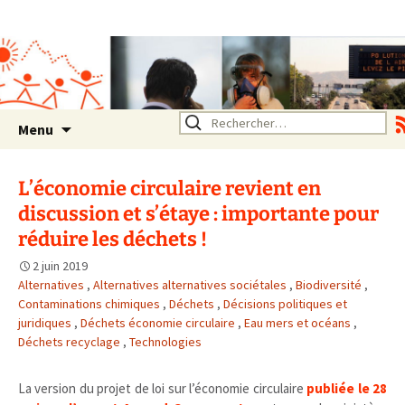
Association SERA Santé
Environnement Auvergne
Rhône Alpes
Un environnement sain pour
la santé de tous
Aller
Rechercher :
Menu
au
contenu
L’économie circulaire revient en
discussion et s’étaye : importante pour
réduire les déchets !
2 juin 2019
Alternatives
,
Alternatives alternatives sociétales
,
Biodiversité
,
Contaminations chimiques
,
Déchets
,
Décisions politiques et
juridiques
,
Déchets économie circulaire
,
Eau mers et océans
,
Déchets recyclage
,
Technologies
La version du projet de loi sur l’économie circulaire
publiée le 28