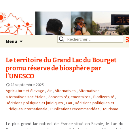
Association SERA Santé
Environnement Auvergne
Rhône Alpes
Un environnement sain pour
la santé de tous
Aller
Rechercher :
Menu
au
contenu
Le territoire du Grand Lac du Bourget
promu réserve de biosphère par
l’UNESCO
28 septembre 2025
Agriculture et élevage
,
Air
,
Alternatives
,
Alternatives
alternatives sociétales
,
Aspects réglementaires
,
Biodiversité
,
Décisions politiques et juridiques
,
Eau
,
Décisions politiques et
juridiques internationale
,
Publications recommandées
,
Tourisme
Le plus grand lac naturel de France situé en Savoie, le Lac du