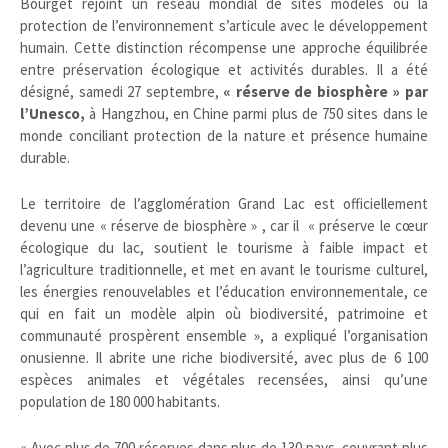
Bourget rejoint un réseau mondial de sites modèles où la
protection de l’environnement s’articule avec le développement
humain. Cette distinction récompense une approche équilibrée
entre préservation écologique et activités durables. Il a été
désigné, samedi 27 septembre,
« réserve de biosphère » par
l’Unesco,
à Hangzhou, en Chine parmi plus de 750 sites dans le
monde conciliant protection de la nature et présence humaine
durable.
Le territoire de l’agglomération Grand Lac est officiellement
devenu une « réserve de biosphère » , car il « préserve le cœur
écologique du lac, soutient le tourisme à faible impact et
l’agriculture traditionnelle, et met en avant le tourisme culturel,
les énergies renouvelables et l’éducation environnementale, ce
qui en fait un modèle alpin où biodiversité, patrimoine et
communauté prospèrent ensemble », a expliqué l’organisation
onusienne. Il abrite une riche biodiversité, avec plus de 6 100
espèces animales et végétales recensées, ainsi qu’une
population de 180 000 habitants.
« Avec plus de 700 réserves dans plus de 130 pays, couvrant plus