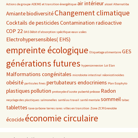
air intérieur
Actions de groupe
ADEME et transition énergétique
alcool
Alternatiba
Changement climatique
Amiante
biodiversité
Cocktails de pesticides
Contamination radioactive
COP 22
DAS Débit d'absorption spécifique
eaux usées
Electrohypersensibles( EHS)
empreinte écologique
GES
Etiquetage alimentaire
générations futures
hyperconnexion
Loi Elan
Malformations congénitales
microbiote intestinal
néonicotinoïdes
obésité
pertubateurs endocriniens
particules fines
Plan Ecophyto
plastiques
pollution
Radon
protoxyde d'azote
puberté précoce
sommeil
recyclage des plastiques
salmonelles
santé au travail
santé mentale
tabac
tablettes
taxe carbone
terres rares
villes en transition
Zone ZCR Grenoble
économie circulaire
écocide