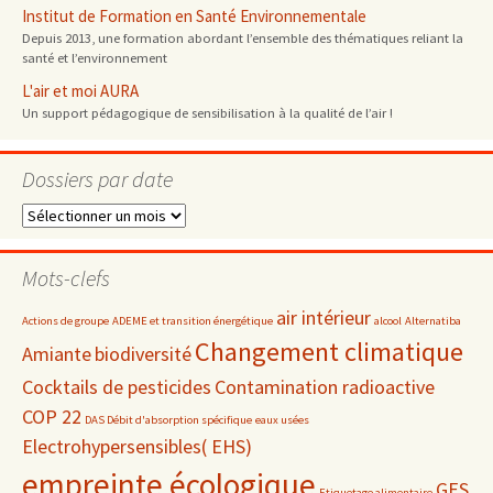
Institut de Formation en Santé Environnementale
Depuis 2013, une formation abordant l’ensemble des thématiques reliant la
santé et l’environnement
L'air et moi AURA
Un support pédagogique de sensibilisation à la qualité de l’air !
Dossiers par date
Dossiers
par
date
Mots-clefs
air intérieur
Actions de groupe
ADEME et transition énergétique
alcool
Alternatiba
Changement climatique
Amiante
biodiversité
Cocktails de pesticides
Contamination radioactive
COP 22
DAS Débit d'absorption spécifique
eaux usées
Electrohypersensibles( EHS)
empreinte écologique
GES
Etiquetage alimentaire