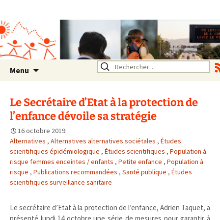
Association SERA Santé
Environnement Auvergne
Rhône Alpes
Un environnement sain pour
la santé de tous
Aller
Rechercher :
Menu
au
contenu
Le Secrétaire d’Etat à la protection de
l’enfance dévoile sa stratégie
16 octobre 2019
Alternatives
,
Alternatives alternatives sociétales
,
Études
scientifiques épidémiologique
,
Études scientifiques
,
Population à
risque femmes enceintes / enfants
,
Petite enfance
,
Population à
risque
,
Publications recommandées
,
Santé publique
,
Études
scientifiques surveillance sanitaire
Le secrétaire d’Etat à la protection de l’enfance, Adrien Taquet, a
présenté lundi 14 octobre une série de mesures pour garantir à