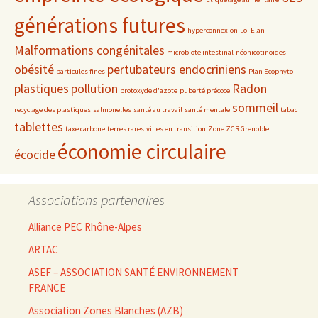
générations futures
hyperconnexion
Loi Elan
Malformations congénitales
microbiote intestinal
néonicotinoïdes
obésité
pertubateurs endocriniens
particules fines
Plan Ecophyto
plastiques
pollution
Radon
protoxyde d'azote
puberté précoce
sommeil
recyclage des plastiques
salmonelles
santé au travail
santé mentale
tabac
tablettes
taxe carbone
terres rares
villes en transition
Zone ZCR Grenoble
économie circulaire
écocide
Associations partenaires
Alliance PEC Rhône-Alpes
ARTAC
ASEF – ASSOCIATION SANTÉ ENVIRONNEMENT
FRANCE
Association Zones Blanches (AZB)