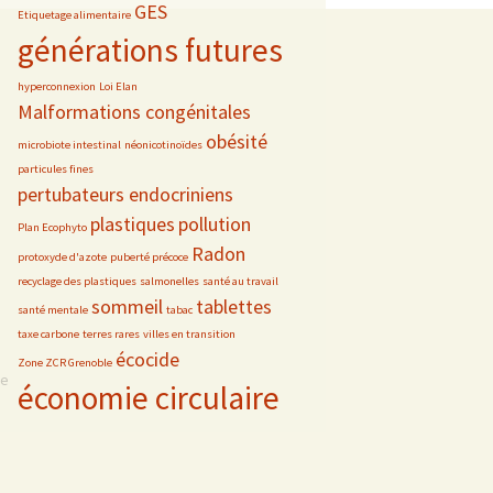
GES
Etiquetage alimentaire
générations futures
hyperconnexion
Loi Elan
Malformations congénitales
obésité
microbiote intestinal
néonicotinoïdes
particules fines
pertubateurs endocriniens
plastiques
pollution
Plan Ecophyto
Radon
protoxyde d'azote
puberté précoce
recyclage des plastiques
salmonelles
santé au travail
sommeil
tablettes
santé mentale
tabac
taxe carbone
terres rares
villes en transition
écocide
Zone ZCR Grenoble
se
économie circulaire