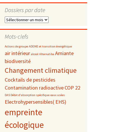
Dossiers par date
Dossiers
par
s
date
Mots-clefs
 téléphonie
Actions de groupe
ADEME et transition énergétique
air intérieur
Amiante
alcool
Alternatiba
biodiversité
Changement climatique
Cocktails de pesticides
Contamination radioactive
COP 22
DAS Débit d'absorption spécifique
eaux usées
Electrohypersensibles( EHS)
empreinte
écologique