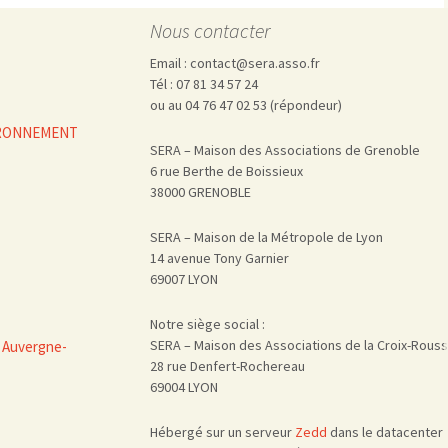
Nous contacter
Email : contact@sera.asso.fr
Tél : 07 81 34 57 24
ou au 04 76 47 02 53 (répondeur)
VIRONNEMENT
SERA – Maison des Associations de Grenoble
6 rue Berthe de Boissieux
38000 GRENOBLE
SERA – Maison de la Métropole de Lyon
14 avenue Tony Garnier
69007 LYON
Notre siège social :
SERA – Maison des Associations de la Croix-Rous
 Auvergne-
28 rue Denfert-Rochereau
69004 LYON
Hébergé sur un serveur
Zedd
dans le datacenter