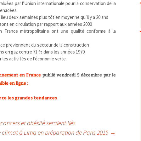
Pharmacovigilance, produits et
uées par l’Union internationale pour la conservation de la
dispositifs de santé, vaccins
menacées
Population à risque
adolescents
eu deux semaines plus tôt en moyenne qu’il y a 20 ans
Publications recommandées
exposition professionnelle
 sont en circulation par rapport aux années 2000
 France métropolitaine ont une qualité conforme à la
Rayonnements
femmes enceintes / enfant
ionisants
réglementaire
non ionisants, ondes
Personnes agées
électromagnétiques (THT,
ce proviennent du secteur de la construction
mobile, WIFI, Linky, …)
Santé publique
ns en gaz contre 71 % dans les années 1970
Sols
r les activités de l’économie verte.
Sommeil
Technologies
écrans / jeux vidéos
ronnement en France
publié vendredi 5 décembre par le
Tourisme
environnement industriel
ible en ligne :
Transports
nanotechnologies
nce les grandes tendances
Vie sociale
ancers et obésité seraient liés
e climat à Lima en préparation de Paris 2015
→