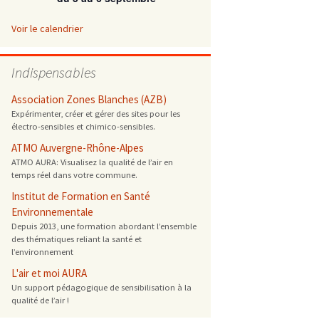
 ONG
Voir le calendrier
 de cuisson
Indispensables
 reprotoxique
Association Zones Blanches (AZB)
Expérimenter, créer et gérer des sites pour les
électro-sensibles et chimico-sensibles.
s
ATMO Auvergne-Rhône-Alpes
ATMO AURA: Visualisez la qualité de l’air en
es
temps réel dans votre commune.
 énergétique
Institut de Formation en Santé
Environnementale
Depuis 2013, une formation abordant l’ensemble
des thématiques reliant la santé et
l’environnement
L'air et moi AURA
Un support pédagogique de sensibilisation à la
qualité de l’air !