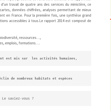
t d’un travail de quatre ans des services du ministère, ce
Biodiversité
emballages
positionnement citoyen /
cartes, données chiffrées, analyses permettant de mieux
Bruit
gaspillage alimentaire
Risques majeurs
ment en France. Pour la première fois, une synthèse grand
Changements climatiques
modes de conservation et
tions accessibles à tous.Le rapport 2014 est composé de
Contamination infectieuse
Contaminations chimiques
cancérigène / mutagène /
 biodiversité, ressources…,
Déchets
métaux lourds et autres
économie circulaire
bles, emplois, formations….
Décisions politiques et juridiques
perturbateurs endocrinien
recyclage
européenne
Eau
PFAS
traitements
internationale
mers et océans
nt est mis sur  les activités humaines,
Énergies
nationale
superficielles et souterrain
fossiles
Environnement numérique
renouvelables / transition
Études scientifiques
épidémiologique
éclin de nombreux habitats et espèces
Jurisprudence
rapport économique
Logement
surveillance sanitaire
Modes de comportement
toxicologique
                            Le saviez-vous ?
offre de soins
Petite enfance