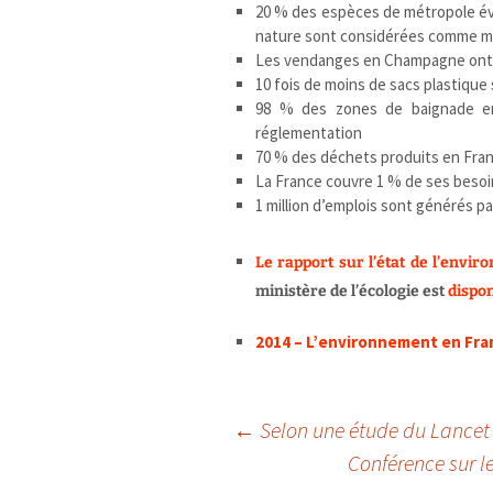
20 % des espèces de métropole éval
nature sont considérées comme 
Les vendanges en Champagne ont li
10 fois de moins de sacs plastique
98 % des zones de baignade en
réglementation
70 % des déchets produits en Fran
La France couvre 1 % de ses besoi
1 million d’emplois sont générés pa
Le rapport sur l’état de l’envi
ministère de l’écologie est
dispon
2014 – L’environnement en Fra
Navigation
←
Selon une étude du Lancet c
Conférence sur l