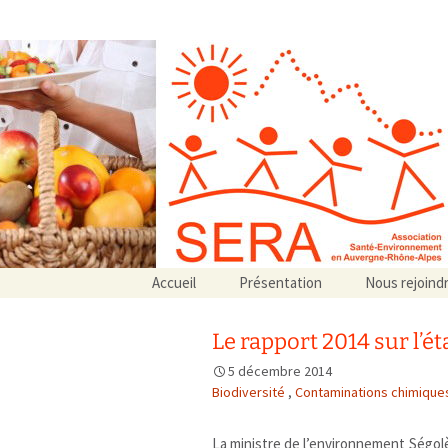
Association SERA Santé Envir
Un environnement sain pour la santé de tous
Aller
Accueil
Présentation
Nous rejoind
au
Qui sommes-nous ?
contenu
Associations partenaires
Le rapport 2014 sur l’é
Associations adhérentes
5 décembre 2014
Biodiversité
,
Contaminations chimiqu
La ministre de l’environnement Ségol