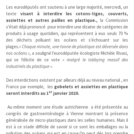
Les eurodéputés ont soutenu à une large majorité, mercredi, un
texte
visant à interdire les cotons-tiges, couverts,
assiettes et autres pailles en plastique.,
la Commission
s’était déjà prononcé pour interdire une dizaine de catégories de
produits à usage quotidien, qui représentent à eux seuls 70 %
des déchets polluant les océans et s’échouant sur les
plages.
« Chaque minute, une tonne de plastique est déversée dans
nos océans »
, a souligné l’eurodéputée écologiste Michèle Rivasi,
qui se félicite de ce vote
« malgré le lobbying massif des
industriels du plastique »
.
Des interdictions existent par ailleurs déjà au niveau national , en
France par exemple, les
gobelets et assiettes en plastique
er
seront interdits au 1
janvier 2020.
Au même moment une étude autrichienne a été présentée au
congrès de gastroentérologie à Vienne montrant la présence
généralisée de micro-plastiques dans les selles humaines. Mais il
est à ce stade difficile de savoir si ce sont les emballages ou la
pollution des océans qui est en cause.On peut dés lors prendre