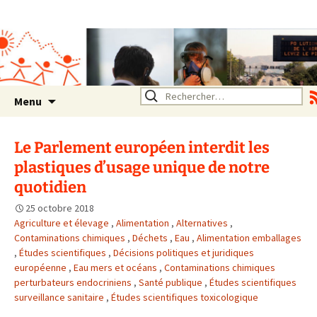
Association SERA Santé
Environnement Auvergne
Rhône Alpes
Un environnement sain pour
la santé de tous
Aller
Rechercher :
Menu
au
contenu
Le Parlement européen interdit les
plastiques d’usage unique de notre
quotidien
25 octobre 2018
Agriculture et élevage
,
Alimentation
,
Alternatives
,
Contaminations chimiques
,
Déchets
,
Eau
,
Alimentation emballages
,
Études scientifiques
,
Décisions politiques et juridiques
européenne
,
Eau mers et océans
,
Contaminations chimiques
perturbateurs endocriniens
,
Santé publique
,
Études scientifiques
surveillance sanitaire
,
Études scientifiques toxicologique