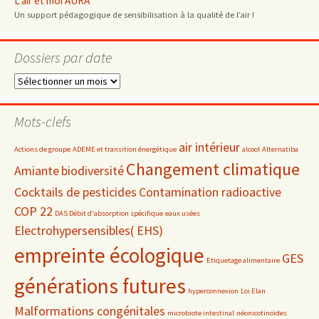
L'air et moi AURA
Un support pédagogique de sensibilisation à la qualité de l’air !
Dossiers par date
Dossiers
par
date
Mots-clefs
air intérieur
Actions de groupe
ADEME et transition énergétique
alcool
Alternatiba
Changement climatique
Amiante
biodiversité
Cocktails de pesticides
Contamination radioactive
COP 22
DAS Débit d'absorption spécifique
eaux usées
Electrohypersensibles( EHS)
empreinte écologique
GES
Etiquetage alimentaire
générations futures
hyperconnexion
Loi Elan
Malformations congénitales
microbiote intestinal
néonicotinoïdes