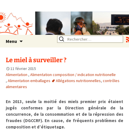
Association SERA Santé
Environnement Auvergne
Rhône Alpes
Un environnement sain pour
la santé de tous
Aller
Rechercher :
Menu
au
contenu
Le miel à surveiller ?
11 février 2015
Alimentation
,
Alimentation composition / indication nutritionelle
,
Alimentation emballages
Allégations nutritionnelles
,
contrôles
alimentaires
En 2013, seule la moitié des miels premier prix étaient
jugés conformes par la Direction générale de la
concurrence, de la consommation et de la répression des
fraudes (DGCCRF). En cause, de fréquents problèmes de
composition et d’étiquetage.