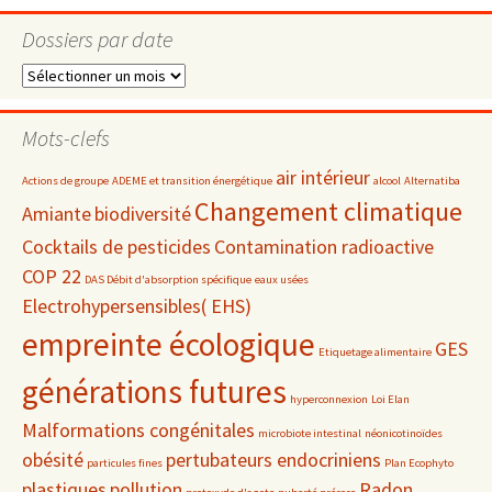
Dossiers par date
Dossiers
par
date
Mots-clefs
air intérieur
Actions de groupe
ADEME et transition énergétique
alcool
Alternatiba
Changement climatique
Amiante
biodiversité
Cocktails de pesticides
Contamination radioactive
COP 22
DAS Débit d'absorption spécifique
eaux usées
Electrohypersensibles( EHS)
empreinte écologique
GES
Etiquetage alimentaire
générations futures
hyperconnexion
Loi Elan
Malformations congénitales
microbiote intestinal
néonicotinoïdes
obésité
pertubateurs endocriniens
particules fines
Plan Ecophyto
plastiques
pollution
Radon