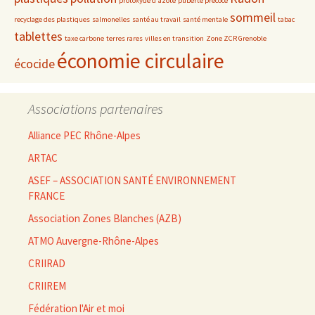
protoxyde d'azote
puberté précoce
sommeil
recyclage des plastiques
salmonelles
santé au travail
santé mentale
tabac
tablettes
taxe carbone
terres rares
villes en transition
Zone ZCR Grenoble
économie circulaire
écocide
Associations partenaires
Alliance PEC Rhône-Alpes
ARTAC
ASEF – ASSOCIATION SANTÉ ENVIRONNEMENT
FRANCE
Association Zones Blanches (AZB)
ATMO Auvergne-Rhône-Alpes
CRIIRAD
CRIIREM
Fédération l'Air et moi