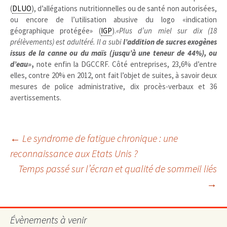
(
DLUO
), d’allégations nutritionnelles ou de santé non autorisées,
ou encore de l’utilisation abusive du logo «indication
géographique protégée» (
IGP
).
«Plus d’un miel sur dix (18
prélèvements) est adultéré. Il a subi
l’addition de sucres exogènes
issus de la canne ou du maïs (jusqu’à une teneur de 44%), ou
d’eau»
,
note enfin la DGCCRF. Côté entreprises, 23,6% d’entre
elles, contre 20% en 2012, ont fait l’objet de suites, à savoir deux
mesures de police administrative, dix procès-verbaux et 36
avertissements.
Navigation
←
Le syndrome de fatigue chronique : une
reconnaissance aux Etats Unis ?
Temps passé sur l’écran et qualité de sommeil liés
des
→
articles
Évènements à venir