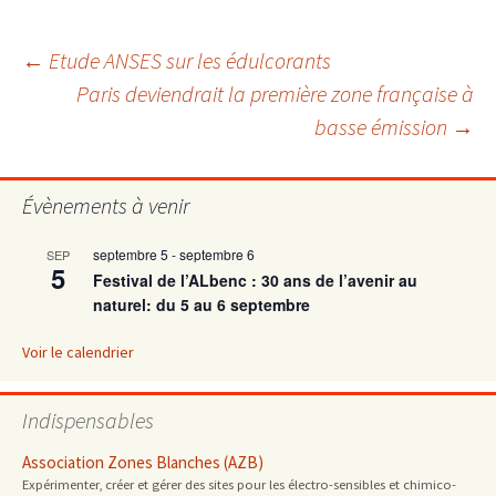
Navigation
←
Etude ANSES sur les édulcorants
Paris deviendrait la première zone française à
basse émission
→
des
articles
Évènements à venir
septembre 5
-
septembre 6
SEP
5
Festival de l’ALbenc : 30 ans de l’avenir au
naturel: du 5 au 6 septembre
Voir le calendrier
Indispensables
Association Zones Blanches (AZB)
Expérimenter, créer et gérer des sites pour les électro-sensibles et chimico-