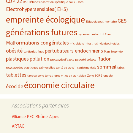
COP 22
DAS Débit d'absorption spécifique
eaux usées
Electrohypersensibles( EHS)
empreinte écologique
GES
Etiquetage alimentaire
générations futures
hyperconnexion
Loi Elan
Malformations congénitales
microbiote intestinal
néonicotinoïdes
obésité
pertubateurs endocriniens
particules fines
Plan Ecophyto
plastiques
pollution
Radon
protoxyde d'azote
puberté précoce
sommeil
recyclage des plastiques
salmonelles
santé au travail
santé mentale
tabac
tablettes
taxe carbone
terres rares
villes en transition
Zone ZCR Grenoble
économie circulaire
écocide
Associations partenaires
Alliance PEC Rhône-Alpes
ARTAC