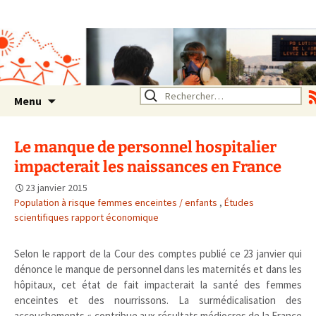
Association SERA Santé
Environnement Auvergne
Rhône Alpes
Un environnement sain pour
la santé de tous
Aller
Rechercher :
Menu
au
contenu
Le manque de personnel hospitalier
impacterait les naissances en France
23 janvier 2015
Population à risque femmes enceintes / enfants
,
Études
scientifiques rapport économique
Selon le rapport de la Cour des comptes publié ce 23 janvier qui
dénonce le manque de personnel dans les maternités et dans les
hôpitaux, cet état de fait impacterait la santé des femmes
enceintes et des nourrissons. La surmédicalisation des
accouchements « contribue aux résultats médiocres de la France