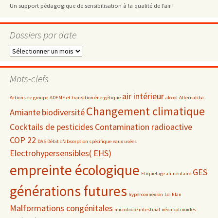
Un support pédagogique de sensibilisation à la qualité de l’air !
Dossiers par date
Dossiers
par
date
Mots-clefs
air intérieur
Actions de groupe
ADEME et transition énergétique
alcool
Alternatiba
Changement climatique
Amiante
biodiversité
Cocktails de pesticides
Contamination radioactive
COP 22
DAS Débit d'absorption spécifique
eaux usées
Electrohypersensibles( EHS)
empreinte écologique
GES
Etiquetage alimentaire
générations futures
hyperconnexion
Loi Elan
Malformations congénitales
microbiote intestinal
néonicotinoïdes