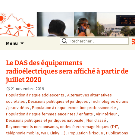
Association SERA Santé
Environnement Auvergne
Rhône Alpes
Un environnement sain pour
la santé de tous
Aller
Rechercher :
Menu
au
contenu
Le DAS des équipements
radioélectriques sera affiché à partir de
juillet 2020
21 novembre 2019
Population à risque adolescents
,
Alternatives alternatives
sociétales
,
Décisions politiques et juridiques
,
Technologies écrans
/ jeux vidéos
,
Population à risque exposition professionnelle
,
Population à risque femmes enceintes / enfants
,
Air intérieur
,
Décisions politiques et juridiques nationale
,
Non classé
,
Rayonnements non ionisants, ondes électromagnétiques (THT,
téléphonie mobile, WIFI, Linky, ...)
,
Population à risque
,
Publications