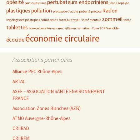
obésité
pertubateurs endocriniens
particules fines
Plan Ecophyto
plastiques
pollution
Radon
protoxyde d'azote
puberté précoce
sommeil
recyclage des plastiques
salmonelles
santé au travail
santé mentale
tabac
tablettes
taxe carbone
terres rares
villes en transition
Zone ZCR Grenoble
économie circulaire
écocide
Associations partenaires
Alliance PEC Rhône-Alpes
ARTAC
ASEF – ASSOCIATION SANTÉ ENVIRONNEMENT
FRANCE
Association Zones Blanches (AZB)
ATMO Auvergne-Rhône-Alpes
CRIIRAD
CRIIREM