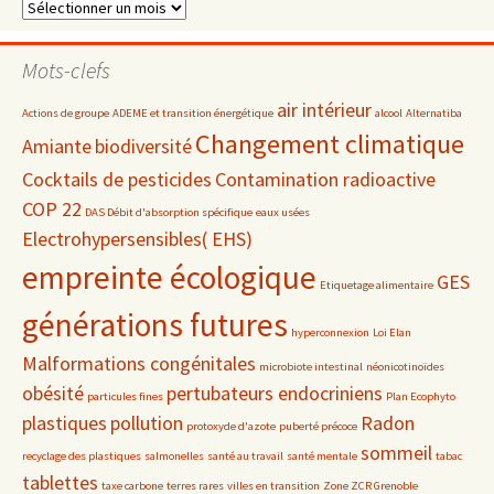
Dossiers
par
date
Mots-clefs
air intérieur
Actions de groupe
ADEME et transition énergétique
alcool
Alternatiba
Changement climatique
Amiante
biodiversité
Cocktails de pesticides
Contamination radioactive
COP 22
DAS Débit d'absorption spécifique
eaux usées
Electrohypersensibles( EHS)
empreinte écologique
GES
Etiquetage alimentaire
générations futures
hyperconnexion
Loi Elan
Malformations congénitales
microbiote intestinal
néonicotinoïdes
obésité
pertubateurs endocriniens
particules fines
Plan Ecophyto
plastiques
pollution
Radon
protoxyde d'azote
puberté précoce
sommeil
recyclage des plastiques
salmonelles
santé au travail
santé mentale
tabac
tablettes
taxe carbone
terres rares
villes en transition
Zone ZCR Grenoble