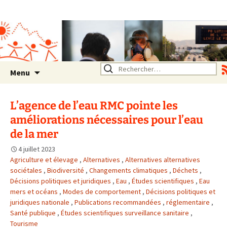
Association SERA Santé
Environnement Auvergne
Rhône Alpes
Un environnement sain pour
la santé de tous
Aller
Rechercher :
Menu
au
contenu
L’agence de l’eau RMC pointe les
améliorations nécessaires pour l’eau
de la mer
4 juillet 2023
Agriculture et élevage
,
Alternatives
,
Alternatives alternatives
sociétales
,
Biodiversité
,
Changements climatiques
,
Déchets
,
Décisions politiques et juridiques
,
Eau
,
Études scientifiques
,
Eau
mers et océans
,
Modes de comportement
,
Décisions politiques et
juridiques nationale
,
Publications recommandées
,
réglementaire
,
Santé publique
,
Études scientifiques surveillance sanitaire
,
Tourisme