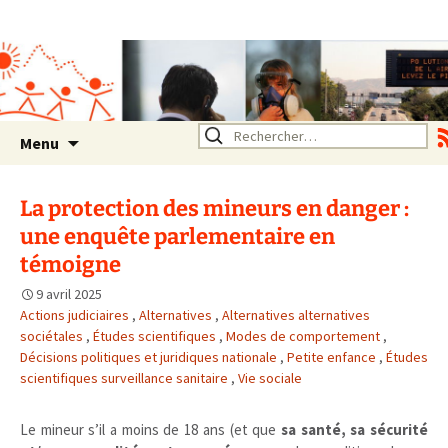
Association SERA Santé
Environnement Auvergne
Rhône Alpes
Un environnement sain pour
la santé de tous
Aller
Rechercher :
Menu
au
contenu
La protection des mineurs en danger :
une enquête parlementaire en
témoigne
9 avril 2025
Actions judiciaires
,
Alternatives
,
Alternatives alternatives
sociétales
,
Études scientifiques
,
Modes de comportement
,
Décisions politiques et juridiques nationale
,
Petite enfance
,
Études
scientifiques surveillance sanitaire
,
Vie sociale
Le mineur s’il a moins de 18 ans (et que
sa santé, sa sécurité