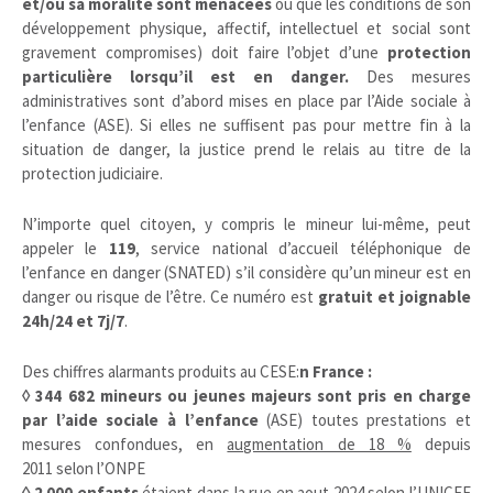
et/ou sa moralité sont menacées
ou que les conditions de son
développement physique, affectif, intellectuel et social sont
gravement compromises) doit faire l’objet d’une
protection
particulière lorsqu’il est en danger.
Des mesures
administratives sont d’abord mises en place par l’Aide sociale à
l’enfance (ASE). Si elles ne suffisent pas pour mettre fin à la
situation de danger, la justice prend le relais au titre de la
protection judiciaire.
N’importe quel citoyen, y compris le mineur lui-même, peut
appeler le
119
, service national d’accueil téléphonique de
l’enfance en danger (SNATED) s’il considère qu’un mineur est en
danger ou risque de l’être. Ce numéro est
gratuit et joignable
24h/24 et 7j/7
.
Des chiffres alarmants produits au CESE:
n France :
◊ 344 682 mineurs ou jeunes majeurs sont pris en charge
par l’aide sociale à l’enfance
(ASE) toutes prestations et
mesures confondues, en
augmentation de 18 %
depuis
2011 selon l’ONPE
◊ 2 000 enfants
étaient dans la rue en aout 2024 selon l’UNICEF