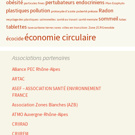
obésité
pertubateurs endocriniens
particules fines
Plan Ecophyto
plastiques
pollution
Radon
protoxyde d'azote
puberté précoce
sommeil
recyclage des plastiques
salmonelles
santé au travail
santé mentale
tabac
tablettes
taxe carbone
terres rares
villes en transition
Zone ZCR Grenoble
économie circulaire
écocide
Associations partenaires
Alliance PEC Rhône-Alpes
ARTAC
ASEF – ASSOCIATION SANTÉ ENVIRONNEMENT
FRANCE
Association Zones Blanches (AZB)
ATMO Auvergne-Rhône-Alpes
CRIIRAD
CRIIREM