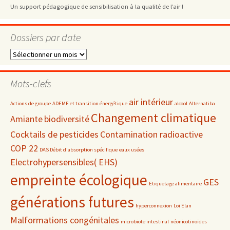
Un support pédagogique de sensibilisation à la qualité de l’air !
Dossiers par date
Dossiers
par
date
Mots-clefs
air intérieur
Actions de groupe
ADEME et transition énergétique
alcool
Alternatiba
Changement climatique
Amiante
biodiversité
Cocktails de pesticides
Contamination radioactive
COP 22
DAS Débit d'absorption spécifique
eaux usées
Electrohypersensibles( EHS)
empreinte écologique
GES
Etiquetage alimentaire
générations futures
hyperconnexion
Loi Elan
Malformations congénitales
microbiote intestinal
néonicotinoïdes