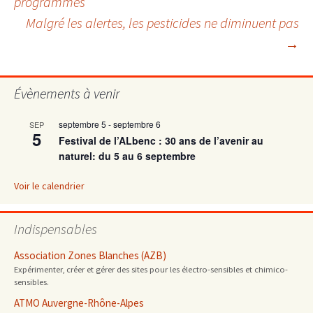
programmes
Malgré les alertes, les pesticides ne diminuent pas
des
→
articles
Évènements à venir
septembre 5
-
septembre 6
SEP
5
Festival de l’ALbenc : 30 ans de l’avenir au
naturel: du 5 au 6 septembre
Voir le calendrier
Indispensables
Association Zones Blanches (AZB)
Expérimenter, créer et gérer des sites pour les électro-sensibles et chimico-
sensibles.
ATMO Auvergne-Rhône-Alpes