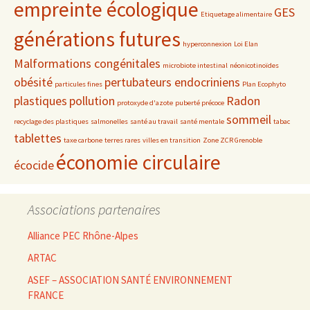
empreinte écologique
GES
Etiquetage alimentaire
générations futures
hyperconnexion
Loi Elan
Malformations congénitales
microbiote intestinal
néonicotinoïdes
obésité
pertubateurs endocriniens
particules fines
Plan Ecophyto
plastiques
pollution
Radon
protoxyde d'azote
puberté précoce
sommeil
recyclage des plastiques
salmonelles
santé au travail
santé mentale
tabac
tablettes
taxe carbone
terres rares
villes en transition
Zone ZCR Grenoble
économie circulaire
écocide
Associations partenaires
Alliance PEC Rhône-Alpes
ARTAC
ASEF – ASSOCIATION SANTÉ ENVIRONNEMENT
FRANCE