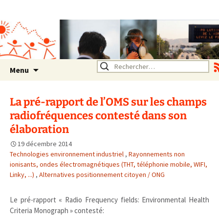
Association SERA Santé
Environnement Auvergne
Rhône Alpes
Un environnement sain pour
la santé de tous
Aller
Rechercher :
Menu
au
contenu
La pré-rapport de l’OMS sur les champs
radiofréquences contesté dans son
élaboration
19 décembre 2014
Technologies environnement industriel
,
Rayonnements non
ionisants, ondes électromagnétiques (THT, téléphonie mobile, WIFI,
Linky, ...)
,
Alternatives positionnement citoyen / ONG
Le pré-rapport « Radio Frequency fields: Environmental Health
Criteria Monograph » contesté: