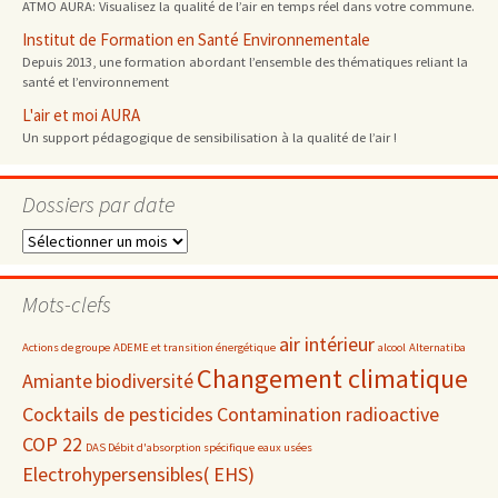
ATMO AURA: Visualisez la qualité de l’air en temps réel dans votre commune.
Institut de Formation en Santé Environnementale
Depuis 2013, une formation abordant l’ensemble des thématiques reliant la
santé et l’environnement
L'air et moi AURA
Un support pédagogique de sensibilisation à la qualité de l’air !
Dossiers par date
Dossiers
par
date
Mots-clefs
air intérieur
Actions de groupe
ADEME et transition énergétique
alcool
Alternatiba
Changement climatique
Amiante
biodiversité
Cocktails de pesticides
Contamination radioactive
COP 22
DAS Débit d'absorption spécifique
eaux usées
Electrohypersensibles( EHS)