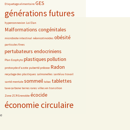
GES
Etiquetage alimentaire
générations futures
hyperconnexion
Loi Elan
Malformations congénitales
obésité
microbiote intestinal
néonicotinoïdes
particules fines
pertubateurs endocriniens
plastiques
pollution
Plan Ecophyto
Radon
protoxyde d'azote
puberté précoce
recyclage des plastiques
salmonelles
santé au travail
sommeil
tablettes
santé mentale
tabac
taxe carbone
terres rares
villes en transition
écocide
Zone ZCR Grenoble
économie circulaire
se