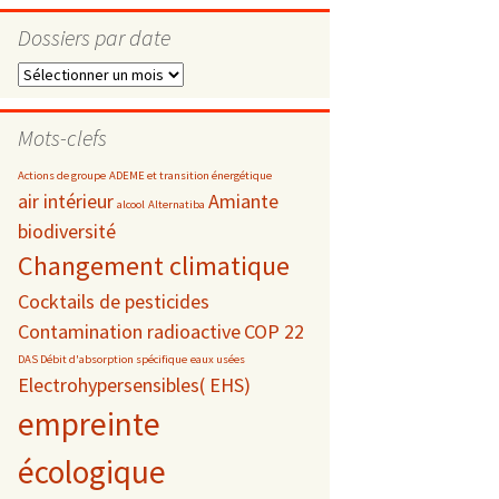
Dossiers par date
Dossiers
par
s
date
Mots-clefs
 téléphonie
Actions de groupe
ADEME et transition énergétique
air intérieur
Amiante
alcool
Alternatiba
biodiversité
Changement climatique
Cocktails de pesticides
Contamination radioactive
COP 22
DAS Débit d'absorption spécifique
eaux usées
Electrohypersensibles( EHS)
empreinte
écologique