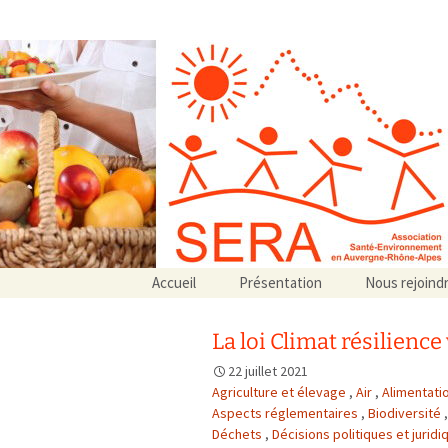
Association SERA Santé Envir
Un environnement sain pour la santé de tous
Aller
Accueil
Présentation
Nous rejoind
au
Qui sommes-nous ?
contenu
Associations partenaires
La loi Climat résilience
Associations adhérentes
22 juillet 2021
Agriculture et élevage
,
Air
,
Alimentati
Aspects réglementaires
,
Biodiversité
Déchets
,
Décisions politiques et jurid