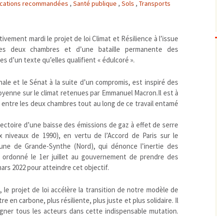
ications recommandées
,
Santé publique
,
Sols
,
Transports
Biodiversité
emballages
positionnement citoyen /
Bruit
gaspillage alimentaire
Risques majeurs
Changements climatiques
modes de conservation et
ivement mardi le projet de loi Climat et Résilience à l’issue
les deux chambres et d’une bataille permanente des
Contamination infectieuse
 d’un texte qu’elles qualifient « édulcoré ».
Contaminations chimiques
cancérigène / mutagène /
Déchets
métaux lourds et autres
économie circulaire
ale et le Sénat à la suite d’un compromis, est inspiré des
Décisions politiques et juridiques
perturbateurs endocrinien
recyclage
européenne
oyenne sur le climat retenues par Emmanuel Macron.Il est à
Eau
 entre les deux chambres tout au long de ce travail entamé
PFAS
traitements
internationale
mers et océans
Énergies
nationale
superficielles et souterrain
fossiles
rajectoire d’une baisse des émissions de gaz à effet de serre
Environnement numérique
renouvelables / transition
x niveaux de 1990), en vertu de l’Accord de Paris sur le
Études scientifiques
épidémiologique
une de Grande-Synthe (Nord), qui dénonce l’inertie des
Jurisprudence
rapport économique
 a ordonné le 1er juillet au gouvernement de prendre des
ars 2022 pour atteindre cet objectif.
Logement
surveillance sanitaire
Modes de comportement
toxicologique
 le projet de loi accélère la transition de notre modèle de
offre de soins
en carbone, plus résiliente, plus juste et plus solidaire. Il
Petite enfance
agner tous les acteurs dans cette indispensable mutation.