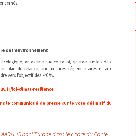
Pharmacovigilance, produits et
concernés :
dispositifs de santé, vaccins
Population à risque
adolescents
Publications recommandées
exposition professionnelle
Rayonnements
femmes enceintes / enfant
ionisants
réglementaire
non ionisants, ondes
Personnes agées
électromagnétiques (THT,
mobile, WIFI, Linky, …)
Santé publique
aire de l’environnement
Sols
 écologique, on estime que cette loi, ajoutée aux lois déjà
Sommeil
, au plan de relance, aux mesures réglementaires et aux
Technologies
écrans / jeux vidéos
e vers l’objectif des -40 %.
Tourisme
environnement industriel
Transports
nanotechnologies
v.fr/loi-climat-resilience
Vie sociale
s le communiqué de presse sur le vote définitif du
d’AARHUS par l’Europe dans le cadre du Pacte