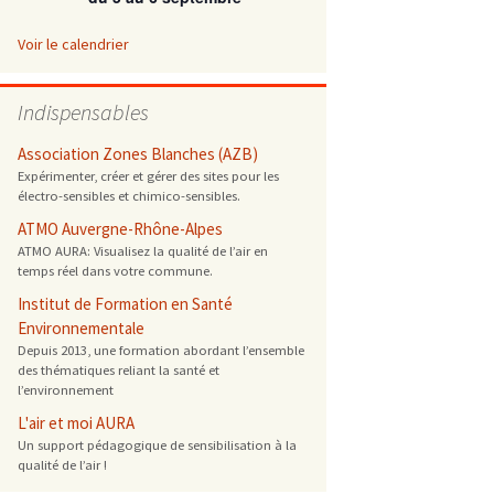
 ONG
Voir le calendrier
 de cuisson
Indispensables
 reprotoxique
Association Zones Blanches (AZB)
Expérimenter, créer et gérer des sites pour les
électro-sensibles et chimico-sensibles.
s
ATMO Auvergne-Rhône-Alpes
ATMO AURA: Visualisez la qualité de l’air en
es
temps réel dans votre commune.
 énergétique
Institut de Formation en Santé
Environnementale
Depuis 2013, une formation abordant l’ensemble
des thématiques reliant la santé et
l’environnement
L'air et moi AURA
Un support pédagogique de sensibilisation à la
qualité de l’air !