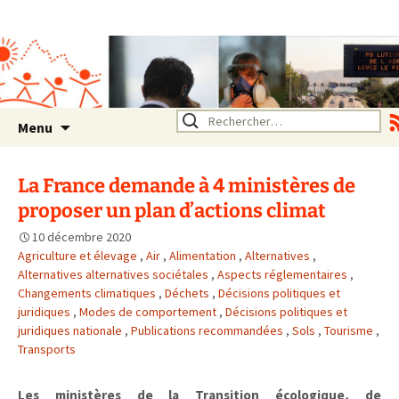
Association SERA Santé
Environnement Auvergne
Rhône Alpes
Un environnement sain pour
la santé de tous
Aller
Rechercher :
Menu
au
contenu
La France demande à 4 ministères de
proposer un plan d’actions climat
10 décembre 2020
Agriculture et élevage
,
Air
,
Alimentation
,
Alternatives
,
Alternatives alternatives sociétales
,
Aspects réglementaires
,
Changements climatiques
,
Déchets
,
Décisions politiques et
juridiques
,
Modes de comportement
,
Décisions politiques et
juridiques nationale
,
Publications recommandées
,
Sols
,
Tourisme
,
Transports
Les ministères de la Transition écologique, de