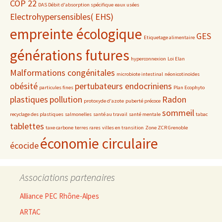
COP 22
DAS Débit d'absorption spécifique
eaux usées
Electrohypersensibles( EHS)
empreinte écologique
GES
Etiquetage alimentaire
générations futures
hyperconnexion
Loi Elan
Malformations congénitales
microbiote intestinal
néonicotinoïdes
obésité
pertubateurs endocriniens
particules fines
Plan Ecophyto
plastiques
pollution
Radon
protoxyde d'azote
puberté précoce
sommeil
recyclage des plastiques
salmonelles
santé au travail
santé mentale
tabac
tablettes
taxe carbone
terres rares
villes en transition
Zone ZCR Grenoble
économie circulaire
écocide
Associations partenaires
Alliance PEC Rhône-Alpes
ARTAC