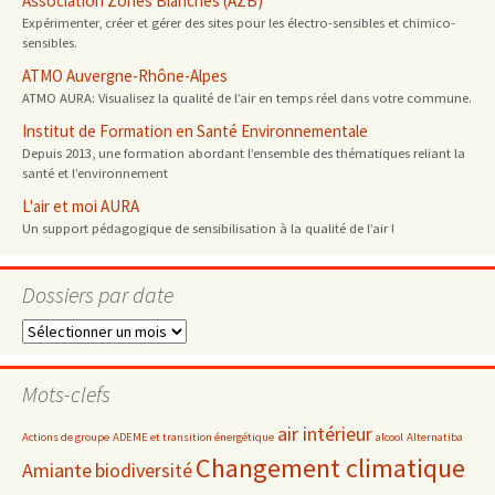
Association Zones Blanches (AZB)
Expérimenter, créer et gérer des sites pour les électro-sensibles et chimico-
sensibles.
ATMO Auvergne-Rhône-Alpes
ATMO AURA: Visualisez la qualité de l’air en temps réel dans votre commune.
Institut de Formation en Santé Environnementale
Depuis 2013, une formation abordant l’ensemble des thématiques reliant la
santé et l’environnement
L'air et moi AURA
Un support pédagogique de sensibilisation à la qualité de l’air !
Dossiers par date
Dossiers
par
date
Mots-clefs
air intérieur
Actions de groupe
ADEME et transition énergétique
alcool
Alternatiba
Changement climatique
Amiante
biodiversité