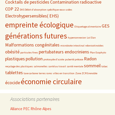
Cocktails de pesticides
Contamination radioactive
COP 22
DAS Débit d'absorption spécifique
eaux usées
Electrohypersensibles( EHS)
empreinte écologique
GES
Etiquetage alimentaire
générations futures
hyperconnexion
Loi Elan
Malformations congénitales
microbiote intestinal
néonicotinoïdes
obésité
pertubateurs endocriniens
particules fines
Plan Ecophyto
plastiques
pollution
Radon
protoxyde d'azote
puberté précoce
sommeil
recyclage des plastiques
salmonelles
santé au travail
santé mentale
tabac
tablettes
taxe carbone
terres rares
villes en transition
Zone ZCR Grenoble
économie circulaire
écocide
Associations partenaires
Alliance PEC Rhône-Alpes