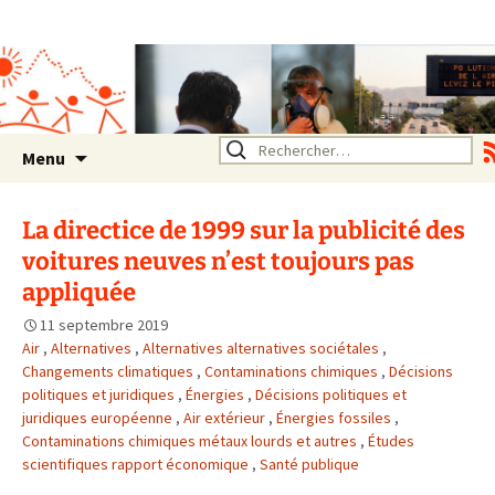
Association SERA Santé
Environnement Auvergne
Rhône Alpes
Un environnement sain pour
la santé de tous
Aller
Rechercher :
Menu
au
contenu
La directice de 1999 sur la publicité des
voitures neuves n’est toujours pas
appliquée
11 septembre 2019
Air
,
Alternatives
,
Alternatives alternatives sociétales
,
Changements climatiques
,
Contaminations chimiques
,
Décisions
politiques et juridiques
,
Énergies
,
Décisions politiques et
juridiques européenne
,
Air extérieur
,
Énergies fossiles
,
Contaminations chimiques métaux lourds et autres
,
Études
scientifiques rapport économique
,
Santé publique