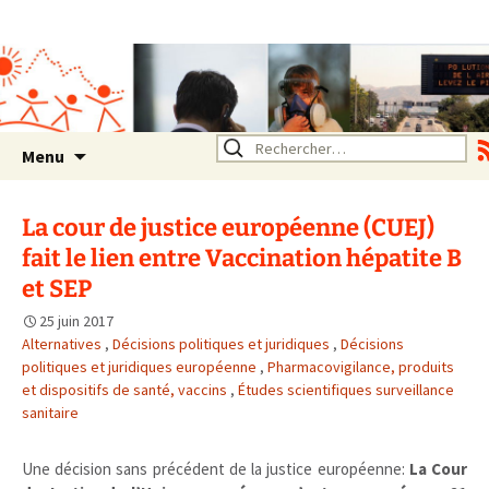
Association SERA Santé
Environnement Auvergne
Rhône Alpes
Un environnement sain pour
la santé de tous
Aller
Rechercher :
Menu
au
contenu
La cour de justice européenne (CUEJ)
fait le lien entre Vaccination hépatite B
et SEP
25 juin 2017
Alternatives
,
Décisions politiques et juridiques
,
Décisions
politiques et juridiques européenne
,
Pharmacovigilance, produits
et dispositifs de santé, vaccins
,
Études scientifiques surveillance
sanitaire
Une décision sans précédent de la justice européenne:
La Cour