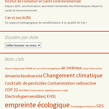
Institut de Formation en Santé Environnementale
Depuis 2013, une formation abordant l’ensemble des thématiques reliant la
santé et l’environnement
L'air et moi AURA
Un support pédagogique de sensibilisation à la qualité de l’air !
Dossiers par date
Dossiers
par
date
Mots-clefs
air intérieur
Actions de groupe
ADEME et transition énergétique
alcool
Alternatiba
Changement climatique
Amiante
biodiversité
Cocktails de pesticides
Contamination radioactive
COP 22
DAS Débit d'absorption spécifique
eaux usées
Electrohypersensibles( EHS)
empreinte écologique
GES
Etiquetage alimentaire