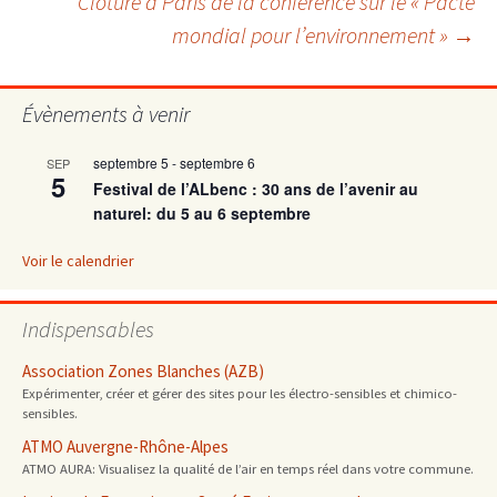
Clôture à Paris de la conférence sur le « Pacte
des
mondial pour l’environnement »
→
articles
Évènements à venir
septembre 5
-
septembre 6
SEP
5
Festival de l’ALbenc : 30 ans de l’avenir au
naturel: du 5 au 6 septembre
Voir le calendrier
Indispensables
Association Zones Blanches (AZB)
Expérimenter, créer et gérer des sites pour les électro-sensibles et chimico-
sensibles.
ATMO Auvergne-Rhône-Alpes
ATMO AURA: Visualisez la qualité de l’air en temps réel dans votre commune.