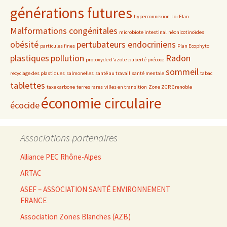
générations futures
hyperconnexion
Loi Elan
Malformations congénitales
microbiote intestinal
néonicotinoïdes
obésité
pertubateurs endocriniens
particules fines
Plan Ecophyto
plastiques
pollution
Radon
protoxyde d'azote
puberté précoce
sommeil
recyclage des plastiques
salmonelles
santé au travail
santé mentale
tabac
tablettes
taxe carbone
terres rares
villes en transition
Zone ZCR Grenoble
économie circulaire
écocide
Associations partenaires
Alliance PEC Rhône-Alpes
ARTAC
ASEF – ASSOCIATION SANTÉ ENVIRONNEMENT
FRANCE
Association Zones Blanches (AZB)