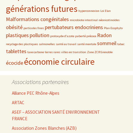
générations futures
hyperconnexion
Loi Elan
Malformations congénitales
microbiote intestinal
néonicotinoïdes
obésité
pertubateurs endocriniens
particules fines
Plan Ecophyto
plastiques
pollution
Radon
protoxyde d'azote
puberté précoce
sommeil
recyclage des plastiques
salmonelles
santé au travail
santé mentale
tabac
tablettes
taxe carbone
terres rares
villes en transition
Zone ZCR Grenoble
économie circulaire
écocide
Associations partenaires
Alliance PEC Rhône-Alpes
ARTAC
ASEF – ASSOCIATION SANTÉ ENVIRONNEMENT
FRANCE
Association Zones Blanches (AZB)