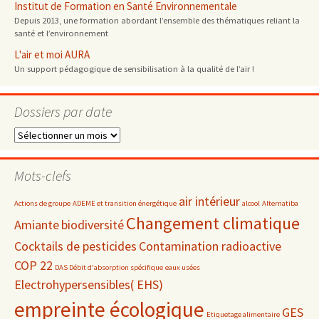
Institut de Formation en Santé Environnementale
Depuis 2013, une formation abordant l’ensemble des thématiques reliant la
santé et l’environnement
L'air et moi AURA
Un support pédagogique de sensibilisation à la qualité de l’air !
Dossiers par date
Dossiers
par
date
Mots-clefs
air intérieur
Actions de groupe
ADEME et transition énergétique
alcool
Alternatiba
Changement climatique
Amiante
biodiversité
Cocktails de pesticides
Contamination radioactive
COP 22
DAS Débit d'absorption spécifique
eaux usées
Electrohypersensibles( EHS)
empreinte écologique
GES
Etiquetage alimentaire