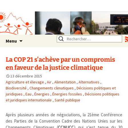
Association SERA Santé
Environnement Auvergne
Rhône Alpes
Un environnement sain pour
la santé de tous
Aller
Rechercher :
Menu
au
contenu
La COP 21 s’achève par un compromis
en faveur de la justice climatique
13 décembre 2015
Agriculture et élevage
,
Air
,
Alimentation
,
Alternatives
,
Biodiversité
,
Changements climatiques
,
Décisions politiques et
juridiques
,
Eau
,
Énergies
,
Énergies fossiles
,
Décisions politiques
et juridiques internationale
,
Santé publique
Après plusieurs années de négociations, la 21ème Conférence
des Parties de la Convention Cadre des Nations Unies sur les
Changements Climatiques (
CCNUCC
) qui s’est tenue du 30