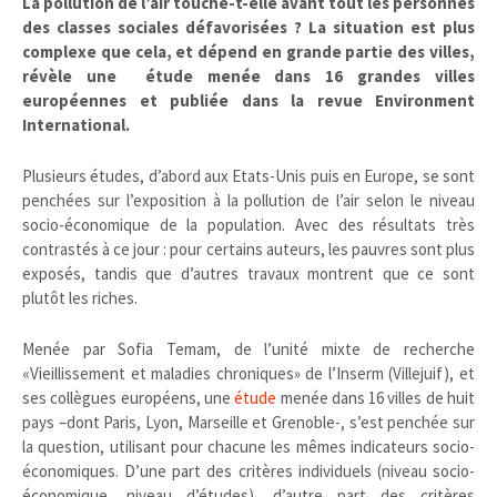
La pollution de l’air touche-t-elle avant tout les personnes
des classes sociales défavorisées ? La situation est plus
complexe que cela, et dépend en grande partie des villes,
révèle une étude
menée dans 16 grandes villes
européennes et publiée dans la revue Environment
International.
Plusieurs études, d’abord aux Etats-Unis puis en Europe, se sont
penchées sur l’exposition à la pollution de l’air selon le niveau
socio-économique de la population. Avec des résultats très
contrastés à ce jour : pour certains auteurs, les pauvres sont plus
exposés, tandis que d’autres travaux montrent que ce sont
plutôt les riches.
Menée par Sofia Temam, de l’unité mixte de recherche
«Vieillissement et maladies chroniques» de l’Inserm (Villejuif), et
ses collègues européens, une
étude
menée dans 16 villes de huit
pays –dont Paris, Lyon, Marseille et Grenoble-, s’est penchée sur
la question, utilisant pour chacune les mêmes indicateurs socio-
économiques. D’une part des critères individuels (niveau socio-
économique, niveau d’études), d’autre part des critères