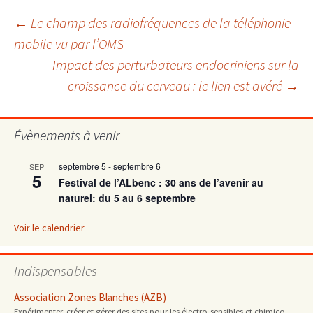
Navigation
←
Le champ des radiofréquences de la téléphonie
mobile vu par l’OMS
Impact des perturbateurs endocriniens sur la
des
croissance du cerveau : le lien est avéré
→
articles
Évènements à venir
septembre 5
-
septembre 6
SEP
5
Festival de l’ALbenc : 30 ans de l’avenir au
naturel: du 5 au 6 septembre
Voir le calendrier
Indispensables
Association Zones Blanches (AZB)
Expérimenter, créer et gérer des sites pour les électro-sensibles et chimico-