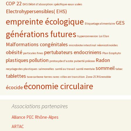
COP 22
DAS Débit d'absorption spécifique
eaux usées
Electrohypersensibles( EHS)
empreinte écologique
GES
Etiquetage alimentaire
générations futures
hyperconnexion
Loi Elan
Malformations congénitales
microbiote intestinal
néonicotinoïdes
obésité
pertubateurs endocriniens
particules fines
Plan Ecophyto
plastiques
pollution
Radon
protoxyde d'azote
puberté précoce
sommeil
recyclage des plastiques
salmonelles
santé au travail
santé mentale
tabac
tablettes
taxe carbone
terres rares
villes en transition
Zone ZCR Grenoble
économie circulaire
écocide
Associations partenaires
Alliance PEC Rhône-Alpes
ARTAC