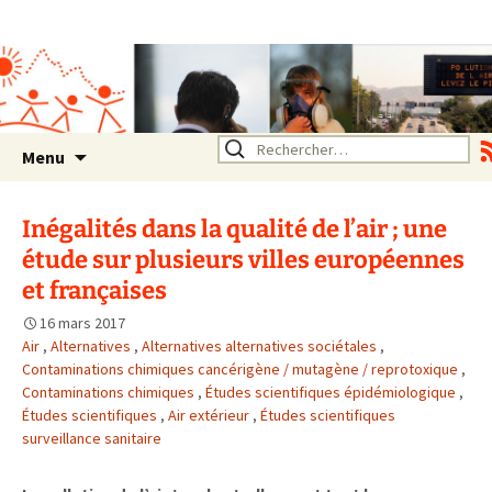
Association SERA Santé
Environnement Auvergne
Rhône Alpes
Un environnement sain pour
la santé de tous
Aller
Rechercher :
Menu
au
contenu
Inégalités dans la qualité de l’air ; une
étude sur plusieurs villes européennes
et françaises
16 mars 2017
Air
,
Alternatives
,
Alternatives alternatives sociétales
,
Contaminations chimiques cancérigène / mutagène / reprotoxique
,
Contaminations chimiques
,
Études scientifiques épidémiologique
,
Études scientifiques
,
Air extérieur
,
Études scientifiques
surveillance sanitaire