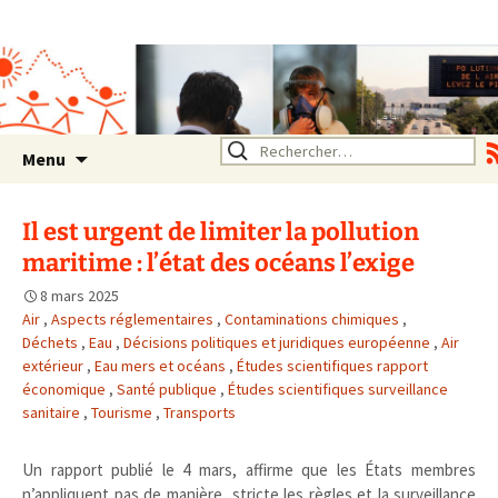
Association SERA Santé
Environnement Auvergne
Rhône Alpes
Un environnement sain pour
la santé de tous
Aller
Rechercher :
Menu
au
contenu
Il est urgent de limiter la pollution
maritime : l’état des océans l’exige
8 mars 2025
Air
,
Aspects réglementaires
,
Contaminations chimiques
,
Déchets
,
Eau
,
Décisions politiques et juridiques européenne
,
Air
extérieur
,
Eau mers et océans
,
Études scientifiques rapport
économique
,
Santé publique
,
Études scientifiques surveillance
sanitaire
,
Tourisme
,
Transports
Un rapport publié le 4 mars, affirme que les États membres
n’appliquent pas de manière stricte les règles et la surveillance