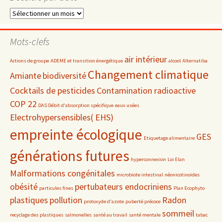
Dossiers
par
date
Mots-clefs
air intérieur
Actions de groupe
ADEME et transition énergétique
alcool
Alternatiba
Changement climatique
Amiante
biodiversité
Cocktails de pesticides
Contamination radioactive
COP 22
DAS Débit d'absorption spécifique
eaux usées
Electrohypersensibles( EHS)
empreinte écologique
GES
Etiquetage alimentaire
générations futures
hyperconnexion
Loi Elan
Malformations congénitales
microbiote intestinal
néonicotinoïdes
obésité
pertubateurs endocriniens
particules fines
Plan Ecophyto
plastiques
pollution
Radon
protoxyde d'azote
puberté précoce
sommeil
recyclage des plastiques
salmonelles
santé au travail
santé mentale
tabac