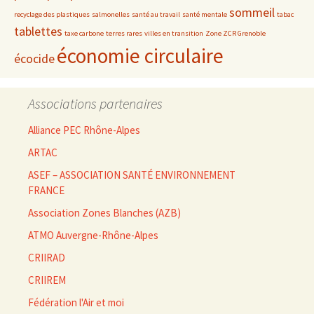
sommeil
recyclage des plastiques
salmonelles
santé au travail
santé mentale
tabac
tablettes
taxe carbone
terres rares
villes en transition
Zone ZCR Grenoble
économie circulaire
écocide
Associations partenaires
Alliance PEC Rhône-Alpes
ARTAC
ASEF – ASSOCIATION SANTÉ ENVIRONNEMENT
FRANCE
Association Zones Blanches (AZB)
ATMO Auvergne-Rhône-Alpes
CRIIRAD
CRIIREM
Fédération l'Air et moi