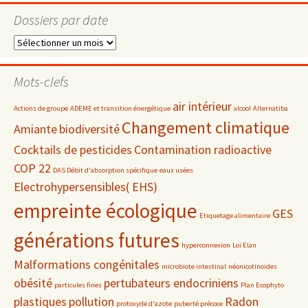
Dossiers par date
Dossiers
par
date
Mots-clefs
air intérieur
Actions de groupe
ADEME et transition énergétique
alcool
Alternatiba
Changement climatique
Amiante
biodiversité
Cocktails de pesticides
Contamination radioactive
COP 22
DAS Débit d'absorption spécifique
eaux usées
Electrohypersensibles( EHS)
empreinte écologique
GES
Etiquetage alimentaire
générations futures
hyperconnexion
Loi Elan
Malformations congénitales
microbiote intestinal
néonicotinoïdes
obésité
pertubateurs endocriniens
particules fines
Plan Ecophyto
plastiques
pollution
Radon
protoxyde d'azote
puberté précoce