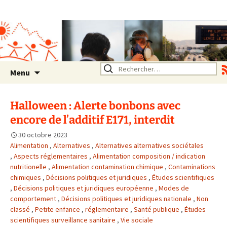
Association SERA Santé
Environnement Auvergne
Rhône Alpes
Un environnement sain pour
la santé de tous
Aller
Rechercher :
Menu
au
contenu
Halloween : Alerte bonbons avec
encore de l’additif E171, interdit
30 octobre 2023
Alimentation
,
Alternatives
,
Alternatives alternatives sociétales
,
Aspects réglementaires
,
Alimentation composition / indication
nutritionelle
,
Alimentation contamination chimique
,
Contaminations
chimiques
,
Décisions politiques et juridiques
,
Études scientifiques
,
Décisions politiques et juridiques européenne
,
Modes de
comportement
,
Décisions politiques et juridiques nationale
,
Non
classé
,
Petite enfance
,
réglementaire
,
Santé publique
,
Études
scientifiques surveillance sanitaire
,
Vie sociale