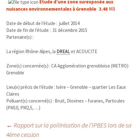
Etude d’une zone surexposée aux
nuisances environnementales à Grenoble 3.48
MB
Date de début de l’étude :
juillet 2014
Date de fin de l’étude :
31 décembre 2015
Partenaire(s) :
La région Rhône-Alpes, la
DREAL
et ACOUCITE
Zone(s) concernée(s) : CA Agglomération grenobloise (METRO)
Grenoble
Lieu(x) précis de l’étude : Isère – Grenoble – quartier Les Eaux
Claires
Polluant(s) concerné(s) : Bruit, Dioxines – furanes, Particules
(PM10, PM2,5, …)
Navigation
←
Rapport sur la pollinisation de l’IPBES lors de sa
4ème cession