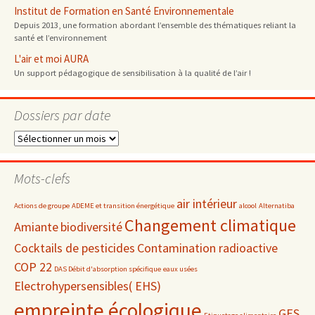
Institut de Formation en Santé Environnementale
Depuis 2013, une formation abordant l’ensemble des thématiques reliant la
santé et l’environnement
L'air et moi AURA
Un support pédagogique de sensibilisation à la qualité de l’air !
Dossiers par date
Dossiers
par
date
Mots-clefs
air intérieur
Actions de groupe
ADEME et transition énergétique
alcool
Alternatiba
Changement climatique
Amiante
biodiversité
Cocktails de pesticides
Contamination radioactive
COP 22
DAS Débit d'absorption spécifique
eaux usées
Electrohypersensibles( EHS)
empreinte écologique
GES