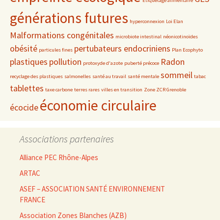
Etiquetage alimentaire
générations futures
hyperconnexion
Loi Elan
Malformations congénitales
microbiote intestinal
néonicotinoïdes
obésité
pertubateurs endocriniens
particules fines
Plan Ecophyto
plastiques
pollution
Radon
protoxyde d'azote
puberté précoce
sommeil
recyclage des plastiques
salmonelles
santé au travail
santé mentale
tabac
tablettes
taxe carbone
terres rares
villes en transition
Zone ZCR Grenoble
économie circulaire
écocide
Associations partenaires
Alliance PEC Rhône-Alpes
ARTAC
ASEF – ASSOCIATION SANTÉ ENVIRONNEMENT
FRANCE
Association Zones Blanches (AZB)