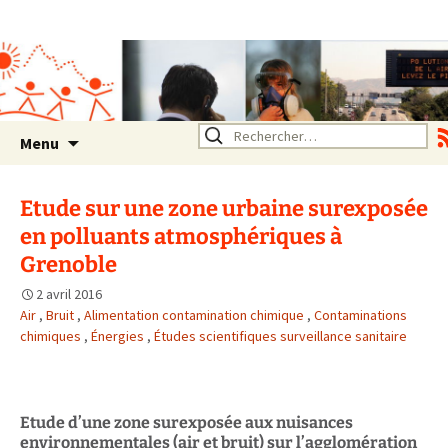
Association SERA Santé
Environnement Auvergne
Rhône Alpes
Un environnement sain pour
la santé de tous
Aller
Rechercher :
Menu
au
contenu
Etude sur une zone urbaine surexposée
en polluants atmosphériques à
Grenoble
2 avril 2016
Air
,
Bruit
,
Alimentation contamination chimique
,
Contaminations
chimiques
,
Énergies
,
Études scientifiques surveillance sanitaire
Etude d’une zone surexposée aux nuisances
environnementales (air et bruit) sur l’agglomération