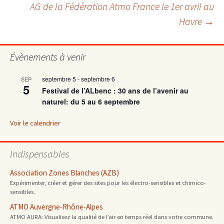
AG de la Fédération Atmo France le 1er avril au
des
Havre
→
articles
Évènements à venir
septembre 5
-
septembre 6
SEP
5
Festival de l’ALbenc : 30 ans de l’avenir au
naturel: du 5 au 6 septembre
Voir le calendrier
Indispensables
Association Zones Blanches (AZB)
Expérimenter, créer et gérer des sites pour les électro-sensibles et chimico-
sensibles.
ATMO Auvergne-Rhône-Alpes
ATMO AURA: Visualisez la qualité de l’air en temps réel dans votre commune.